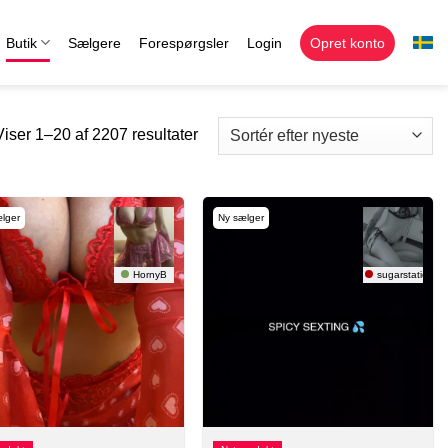
Butik
Sælgere
Forespørgsler
Login
Opret konto
Viser 1–20 af 2207 resultater
lger
Ny sælger
HornyB
sugarstatic