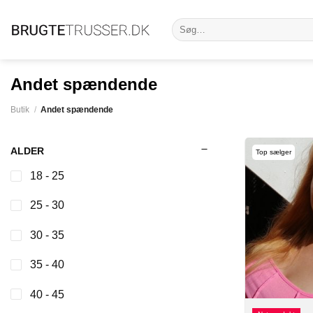
Fortsæt
Søg
til
efter:
indhold
Andet spændende
Butik
/
Andet spændende
ALDER
Top sælger
18 - 25
25 - 30
30 - 35
35 - 40
40 - 45