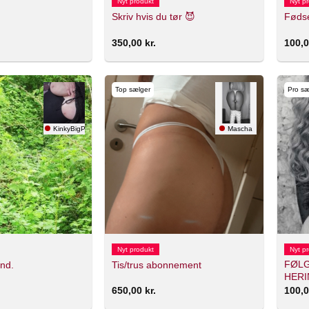
Nyt produkt
Nyt p
Skriv hvis du tør 😈
Fødse
350,00
kr.
100,
Top sælger
Pro sæ
KinkyBigPrincess😈💦
Mascha
Nyt produkt
Nyt p
FØLG
and.
Tis/trus abonnement
HERI
650,00
kr.
100,