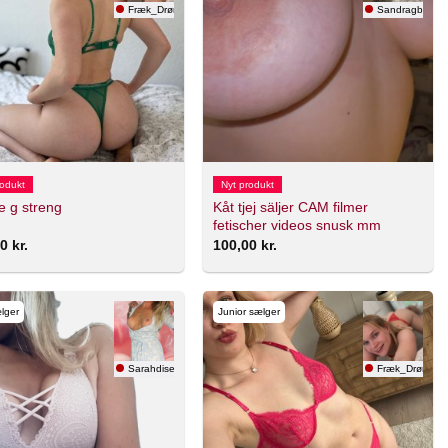
Fræk_Drøm
Sandragbg93
rodukt
Nyt produkt
Kåt tjej säljer CAM filmer
e g streng
fetischer videos snusk mm
00
kr.
100,00
kr.
lger
Junior sælger
Sarahdise
Fræk_Drøm