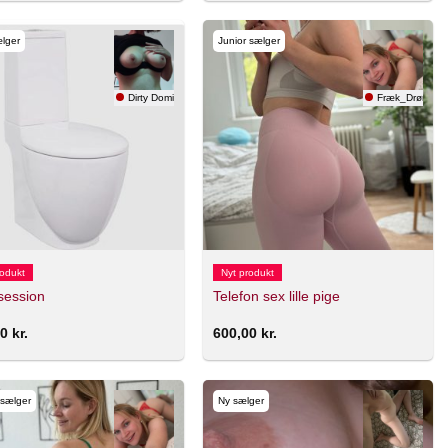
lger
Junior sælger
Dirty Domina 💋
Fræk_Drøm
rodukt
Nyt produkt
tsession
Telefon sex lille pige
00
kr.
600,00
kr.
 sælger
Ny sælger