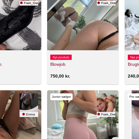
Fræk_Drøm
Fræk_Drøm
Nyt produkt
Nyt p
o
Blowjob
Brugt
750,00
kr.
240,
Junior sælger
Pro sæ
Emma
Fræk_Drøm