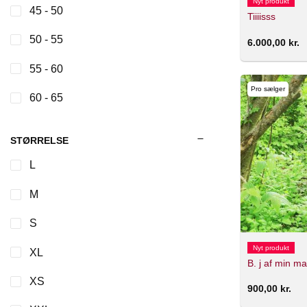
Nyt produkt
45 - 50
Tiiiisss
50 - 55
6.000,00
kr.
55 - 60
Pro sælger
60 - 65
STØRRELSE
L
M
S
Nyt produkt
XL
B. j af min m
XS
900,00
kr.