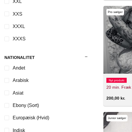
XXL
Pro sælger
XXS
XXXL
XXXS
NATIONALITET
Andet
Arabisk
Nyt produkt
20 min. Fræk
Asiat
200,00
kr.
Ebony (Sort)
Europæisk (Hvid)
Junior sælger
Indisk