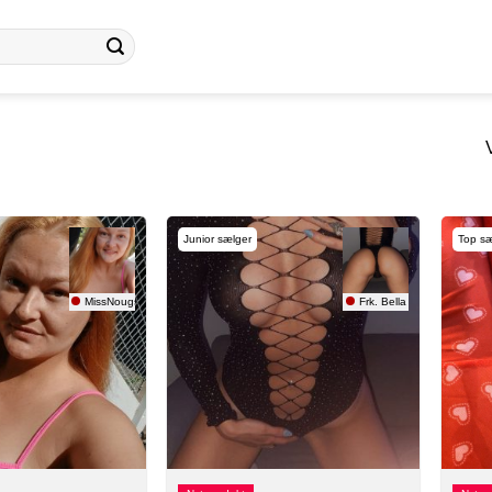
Junior sælger
Top sæ
MissNougs
Frk. Bella