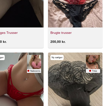
ges Trusser
Brugte trusser
00
kr.
200,00
kr.
ger
Ny sælger
Naboens pige
Triss