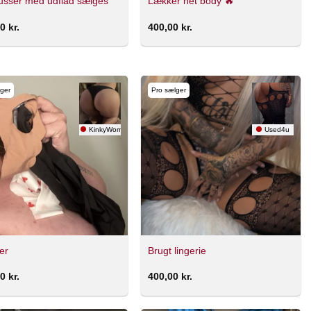
russer med udflåd sælges
Lækker net body 🔥
00
kr.
400,00
kr.
ger
Pro sælger
KinkyWoman
Used4u
er
Brugt lingerie
00
kr.
400,00
kr.