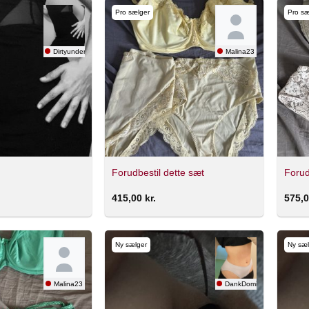
Pro sælger
Pro sæ
Dirtyunderskirt1
Malina23
Forudbestil dette sæt
Forud
415,00
kr.
575,
Ny sælger
Ny sæl
Malina23
DankDomina