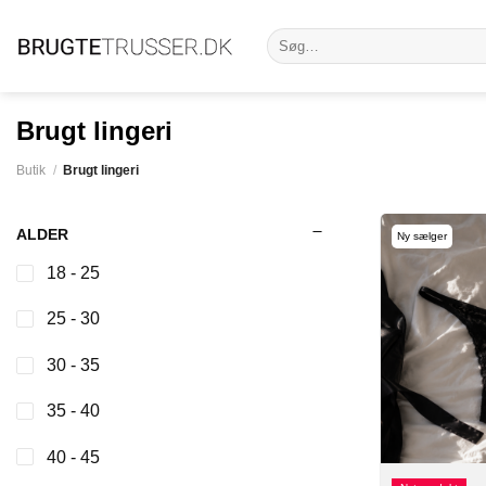
Fortsæt
Søg
til
efter:
indhold
Brugt lingeri
Butik
/
Brugt lingeri
ALDER
Ny sælger
18 - 25
25 - 30
30 - 35
35 - 40
40 - 45