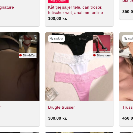
Blå t
Nyt produkt
Kåt tjej säljer tele, can trosor,
ignature
350,
fetischer wet, anal mm online
100,00
kr.
Ny sælger
Ny sæl
Dirty&Curvy
Slave tæmmer!
r
Brugte trusser
Truss
300,00
kr.
450,