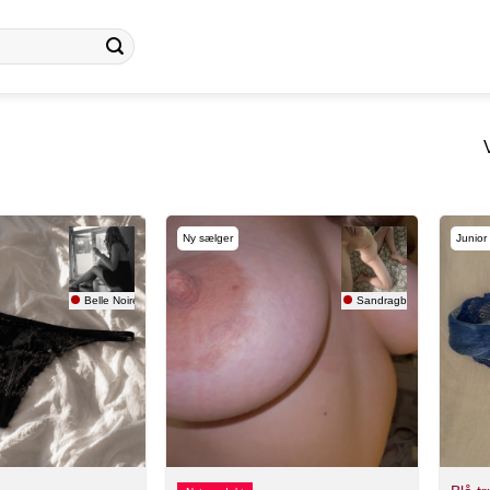
Ny sælger
Junior
Belle Noire
Sandragbg93