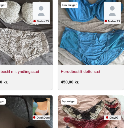
lger
Pro sælger
Malina23
Malina23
bestil mit yndlingssæt
Forudbestilt dette sæt
00
kr.
450,00
kr.
ger
Ny sælger
DankDomina
Dirty97