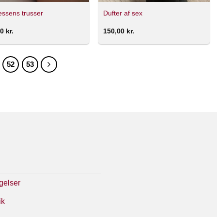
essens trusser
Dufter af sex
00
kr.
150,00
kr.
52
53
gelser
ik