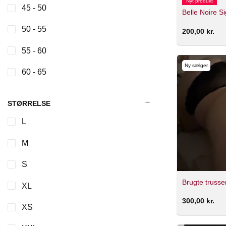
Nyt produkt
45 - 50
Belle Noire S
50 - 55
200,00
kr.
55 - 60
Ny sælger
60 - 65
STØRRELSE
L
M
S
Brugte trusse
XL
300,00
kr.
XS