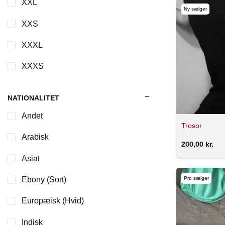
XXL
Ny sælger
XXS
XXXL
XXXS
NATIONALITET
Andet
Trosor
Arabisk
200,00
kr.
Asiat
Pro sælger
Ebony (Sort)
Europæisk (Hvid)
Indisk