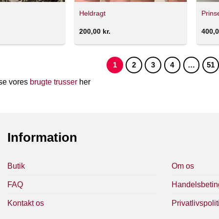
Heldragt
Prins
200,00
kr.
400,
1
2
3
4
…
51
se vores
brugte trusser
her
Information
Butik
Om os
FAQ
Handelsbetin
Kontakt os
Privatlivspolit