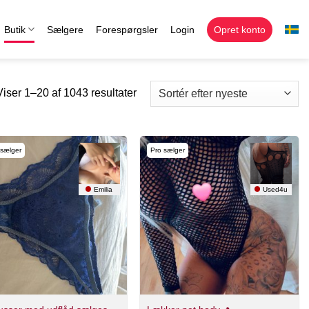
Butik
Sælgere
Forespørgsler
Login
Opret konto
Viser 1–20 af 1043 resultater
 sælger
Pro sælger
Emilia
Used4u