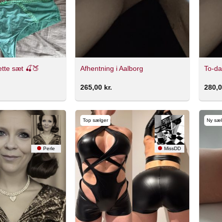
ette sæt 🍒🍑
Afhentning i Aalborg
To-da
265,00
kr.
280,
Top sælger
Ny sæl
Perle
MissDD