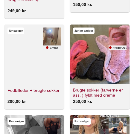
150,00
kr.
249,00
kr.
Ny sælger
Junior sælger
Emma
FrodigQ1965
Brugte sokker (farverne er
Fodbilleder + brugte sokker
ass. ) fyldt med creme
200,00
kr.
250,00
kr.
Pro sælger
Pro sælger