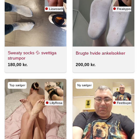
Lizarose93
Freakypeach
Sweaty socks 💦 svettiga
Brugte hvide ankelsokker
strumpor
180,00
kr.
200,00
kr.
Top sælger
Ny sælger
LillyRosa
Feetbuyerv