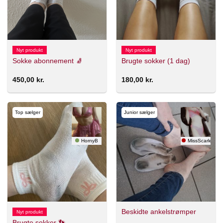
Nyt produkt
Nyt produkt
Sokke abonnement 🧦
Brugte sokker (1 dag)
450,00
kr.
180,00
kr.
Top sælger
Junior sælger
HornyB
MissScarlet
Beskidte ankelstrømper
Nyt produkt
Brugte sokker 👣