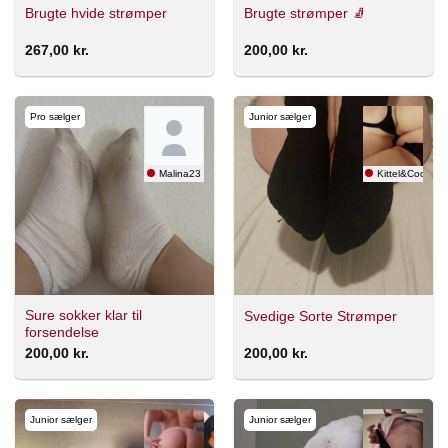
Brugte hvide strømper
Brugte strømper 🧦
267,00
kr.
200,00
kr.
Pro sælger
Junior sælger
Malina23
Kittel&Cocktail
Sure sokker klar til
Svedige Sorte Strømper
forsendelse
200,00
kr.
200,00
kr.
Junior sælger
Junior sælger