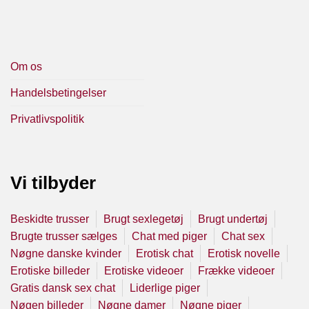
Om os
Handelsbetingelser
Privatlivspolitik
Vi tilbyder
Beskidte trusser
Brugt sexlegetøj
Brugt undertøj
Brugte trusser sælges
Chat med piger
Chat sex
Nøgne danske kvinder
Erotisk chat
Erotisk novelle
Erotiske billeder
Erotiske videoer
Frække videoer
Gratis dansk sex chat
Liderlige piger
Nøgen billeder
Nøgne damer
Nøgne piger