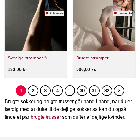
Activesweat
Emma Sofia Ni
Svedige strømper 💦
Brugte strømper
133,00
kr.
500,00
kr.
1
2
3
4
…
30
31
32
Brugte sokker og brugte trusser går hånd i hånd, når du er
færdig med at dufte til de dejlige sokker så kan du også
finde et par
brugte trusser
som dufter af dejlige kvinder.