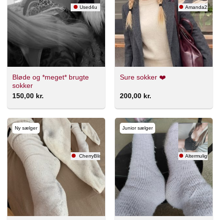
Used4u
Amanda22 💕
Bløde og *meget* brugte
Sure sokker ❤️
sokker
150,00
kr.
200,00
kr.
Ny sælger
Junior sælger
CherryBliss
Altermuligt