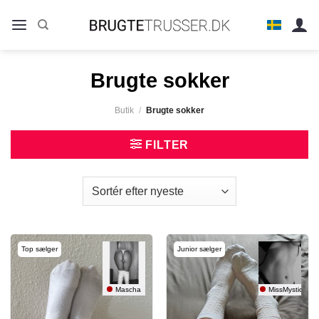
Fortsæt
til
indhold
Brugte sokker
Butik
/
Brugte sokker
FILTER
Top sælger
Junior sælger
Mascha
MissMystic