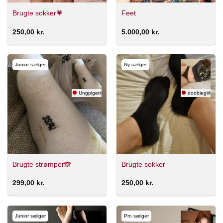
Brugte sokker💗
Feet
250,00
kr.
5.000,00
kr.
Junior sælger
Ny sælger
Ungpigetrus🎀
doobiegirl666
Brugte strømper🙈
Brugte sokker
299,00
kr.
250,00
kr.
Junior sælger
Pro sælger