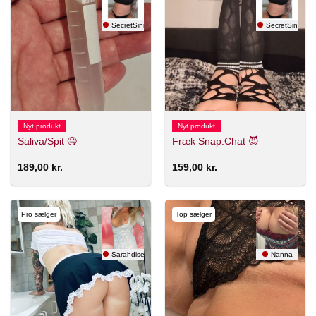
SecretSinnerX 🇸🇪
SecretSinnerX 
Nyt produkt
Nyt produkt
Saliva/Spit 🤤
Fræk Snap.Chat 😈
189,00
kr.
159,00
kr.
Pro sælger
Top sælger
Sarahdise
Nanna