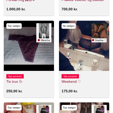
1.000,00
kr.
700,00
kr.
Top sælger
Ny sælger
Mascha
Sophia ♡
Nyt produkt
Nyt produkt
Tis trus 💦
Weekend ♡
250,00
kr.
175,00
kr.
Top sælger
Top sælger