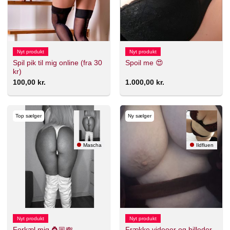
Nyt produkt
Nyt produkt
Spil pik til mig online (fra 30
Spoil me 😍
kr)
100,00
kr.
1.000,00
kr.
Top sælger
Ny sælger
Mascha
Ildfluen
Nyt produkt
Nyt produkt
Forkæl mig 👸🏼💸
Frække videoer og billeder