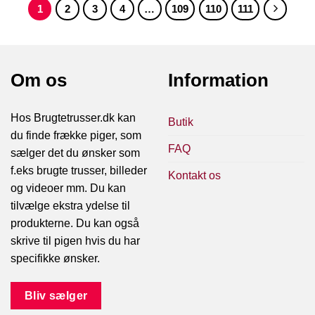
1
2
3
4
…
109
110
111
Om os
Information
Hos Brugtetrusser.dk kan
Butik
du finde frække piger, som
FAQ
sælger det du ønsker som
f.eks brugte trusser, billeder
Kontakt os
og videoer mm. Du kan
tilvælge ekstra ydelse til
produkterne. Du kan også
skrive til pigen hvis du har
specifikke ønsker.
Bliv sælger