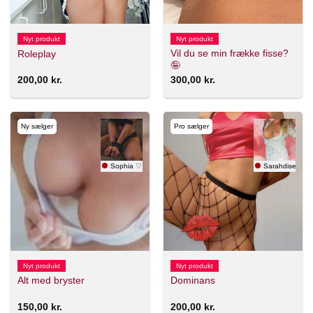
Nyt produkt
Nyt produkt
Vil du se min frække fisse?
Roleplay
🤪
200,00
kr.
300,00
kr.
Ny sælger
Pro sælger
Sophia ♡
Sarahdise
Nyt produkt
Nyt produkt
Alt med bryster
Dominans
150,00
kr.
200,00
kr.