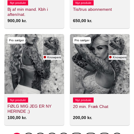
Nyt produkt
Nyt produkt
Bj af min mand. Kbh i
Tis/trus abonnement
aften/nat.
900,00
kr.
650,00
kr.
Pro sælger
Pro sælger
Knowperson
Knowperson
Nyt produkt
Nyt produkt
FØLG MIG JEG ER NY
20 min. Fræk Chat
HERINDE ;)
100,00
kr.
200,00
kr.