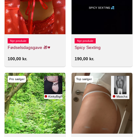
Nyt produkt
Nyt produkt
Fødselsdagsgave 🎁♥️
Spicy Sexting
100,00
kr.
190,00
kr.
Pro sælger
Top sælger
KinkyBigPrincess😈💦
Mascha