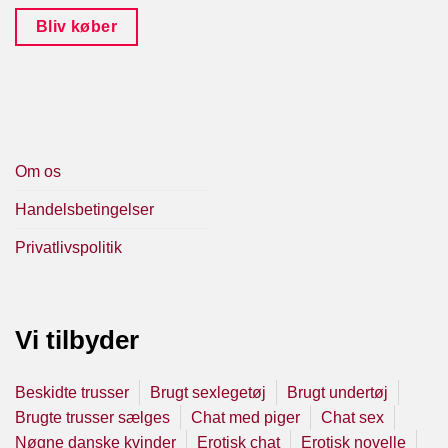
Bliv køber
Om os
Handelsbetingelser
Privatlivspolitik
Vi tilbyder
Beskidte trusser
Brugt sexlegetøj
Brugt undertøj
Brugte trusser sælges
Chat med piger
Chat sex
Nøgne danske kvinder
Erotisk chat
Erotisk novelle