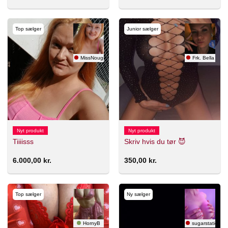
Top sælger
Junior sælger
MissNougs
Frk. Bella
Nyt produkt
Nyt produkt
Tiiiisss
Skriv hvis du tør 😈
6.000,00
kr.
350,00
kr.
Top sælger
Ny sælger
HornyB
sugarstatic