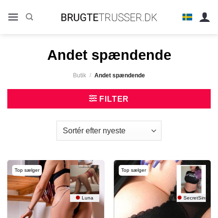
Fortsæt
til
indhold
Andet spændende
Butik
/
Andet spændende
FILTER
Top sælger
Top sælger
Luna
SecretSinnerX 