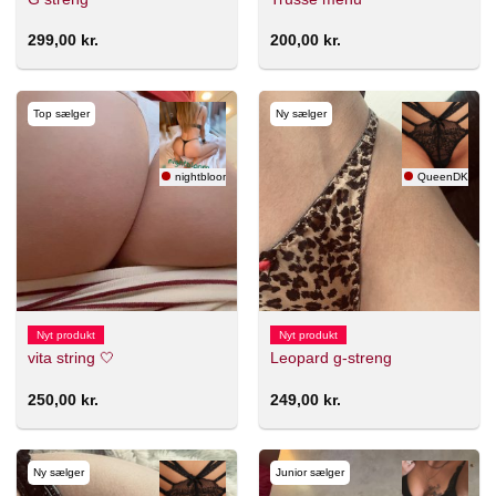
299,00
kr.
200,00
kr.
Top sælger
Ny sælger
nightbloom 🇸🇪
QueenDK
Nyt produkt
Nyt produkt
vita string 🤍
Leopard g-streng
250,00
kr.
249,00
kr.
Ny sælger
Junior sælger