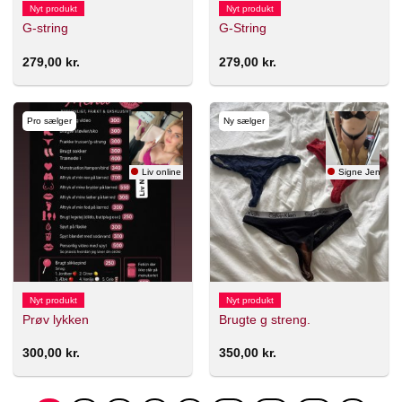
Nyt produkt
Nyt produkt
G-string
G-String
279,00
kr.
279,00
kr.
Pro sælger
Ny sælger
Liv online hygge1.
Signe Jensen
Nyt produkt
Nyt produkt
Prøv lykken
Brugte g streng.
300,00
kr.
350,00
kr.