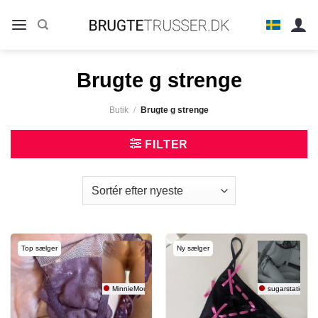
Fortsæt
til
indhold
Brugte g strenge
Butik
/
Brugte g strenge
FILTER
Top sælger
Ny sælger
MinnieMouse
sugarstatic