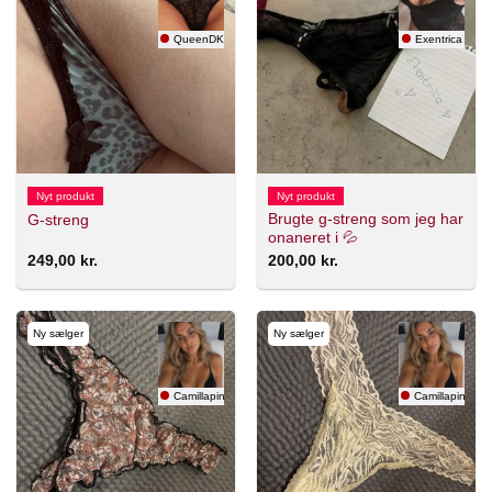
QueenDK
Exentrica
Nyt produkt
Nyt produkt
Brugte g-streng som jeg har
G-streng
onaneret i 💦
249,00
kr.
200,00
kr.
Ny sælger
Ny sælger
Camillapink
Camillapink