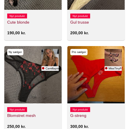
Nyt produkt
Nyt produkt
Cute blonde
Gul trusse
190,00
kr.
200,00
kr.
Ny sælger
Pro sælger
Camillapink
MissTinyFeet
Nyt produkt
Nyt produkt
Blomstret mesh
G-streng
250,00
kr.
300,00
kr.