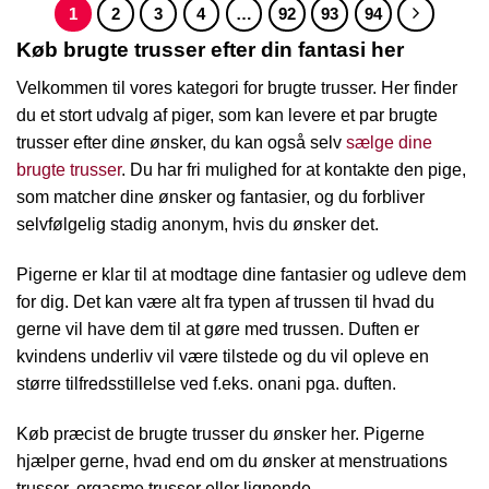
1
2
3
4
…
92
93
94
Køb brugte trusser efter din fantasi her
Velkommen til vores kategori for brugte trusser. Her finder
du et stort udvalg af piger, som kan levere et par brugte
trusser efter dine ønsker, du kan også selv
sælge dine
brugte trusser
. Du har fri mulighed for at kontakte den pige,
som matcher dine ønsker og fantasier, og du forbliver
selvfølgelig stadig anonym, hvis du ønsker det.
Pigerne er klar til at modtage dine fantasier og udleve dem
for dig. Det kan være alt fra typen af trussen til hvad du
gerne vil have dem til at gøre med trussen. Duften er
kvindens underliv vil være tilstede og du vil opleve en
større tilfredsstillelse ved f.eks. onani pga. duften.
Køb præcist de brugte trusser du ønsker her. Pigerne
hjælper gerne, hvad end om du ønsker at menstruations
trusser, orgasme trusser eller lignende.