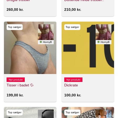
260,00
kr.
210,00
kr.
Top sælger
Top sælger
HornyB
HornyB
Nyt produkt
Nyt produkt
Tisser i badet 💦
Dickrate
199,00
kr.
100,00
kr.
Top sælger
Top sælger