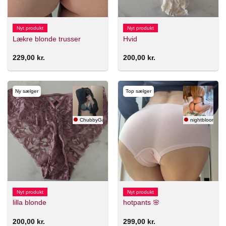
Nyt produkt
Nyt produkt
Lækre blonde trusser
Hvid
229,00
kr.
200,00
kr.
Ny sælger
Top sælger
ChubbyGamer
nightbloom 🇸
Nyt produkt
Nyt produkt
lilla blonde
hotpants 🌸
200,00
kr.
299,00
kr.