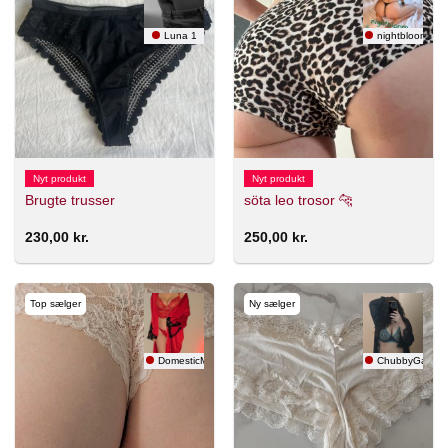
Luna 1
nightbloom 🇸
Nyt produkt
Nyt produkt
Brugte trusser
söta leo trosor 🐆
230,00
kr.
250,00
kr.
Top sælger
Ny sælger
DomesticMama
ChubbyGamer