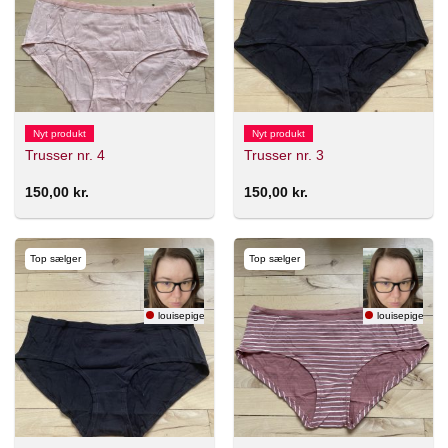
Nyt produkt
Nyt produkt
Trusser nr. 4
Trusser nr. 3
150,00
kr.
150,00
kr.
Top sælger
Top sælger
louisepigenlolol
louisepigenlolo