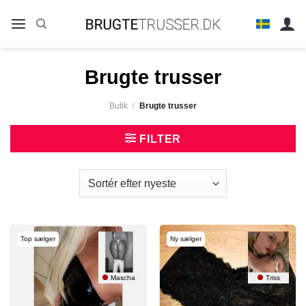
Fortsæt
til
indhold
Brugte trusser
Butik
/
Brugte trusser
FILTER
Top sælger
Ny sælger
Mascha
Triss