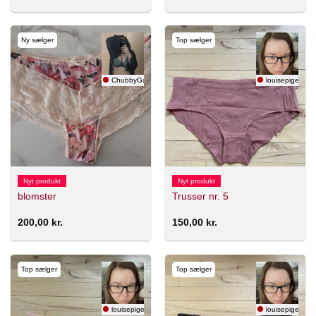
Ny sælger
Top sælger
ChubbyGamer
louisepigenlolo
Nyt produkt
Nyt produkt
blomster
Trusser nr. 5
200,00
kr.
150,00
kr.
Top sælger
Top sælger
louisepigenlolol
louisepigenlolo