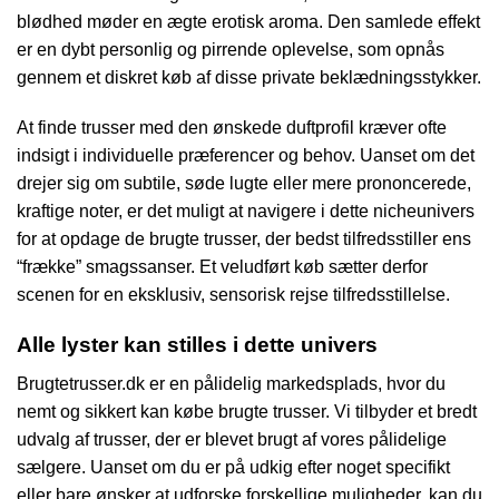
blødhed møder en ægte erotisk aroma. Den samlede effekt
er en dybt personlig og pirrende oplevelse, som opnås
gennem et diskret køb af disse private beklædningsstykker.
At finde trusser med den ønskede duftprofil kræver ofte
indsigt i individuelle præferencer og behov. Uanset om det
drejer sig om subtile, søde lugte eller mere prononcerede,
kraftige noter, er det muligt at navigere i dette nicheunivers
for at opdage de brugte trusser, der bedst tilfredsstiller ens
“frække” smagssanser. Et veludført køb sætter derfor
scenen for en eksklusiv, sensorisk rejse tilfredsstillelse.
Alle lyster kan stilles i dette univers
Brugtetrusser.dk er en pålidelig markedsplads, hvor du
nemt og sikkert kan købe brugte trusser. Vi tilbyder et bredt
udvalg af trusser, der er blevet brugt af vores pålidelige
sælgere. Uanset om du er på udkig efter noget specifikt
eller bare ønsker at udforske forskellige muligheder, kan du