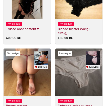
Nyt produkt
Nyt produkt
Blonde hipster (vælg i
Trusse abonnement ♥️
tilvalg)
600,00
kr.
180,00
kr.
Top sælger
Pro sælger
BabyGirl
KinkyBigPrince
Nyt produkt
Nyt produkt
Brugte trusser
Duftende hvide trusser..