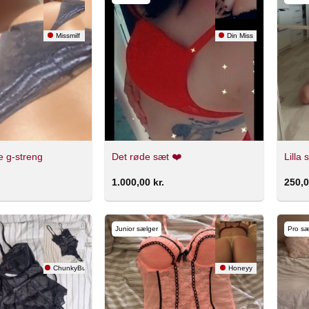
Missmilf
Din Miss
e g-streng
Det røde sæt ❤️
Lilla
1.000,00
kr.
250,
Junior sælger
Pro sæ
ChunkyButt
Honeyy