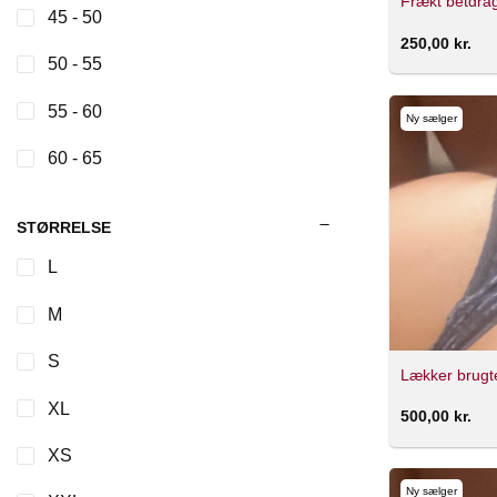
Frækt betdrag
45 - 50
250,00
kr.
50 - 55
55 - 60
Ny sælger
60 - 65
STØRRELSE
L
M
S
Lækker brugt
XL
500,00
kr.
XS
Ny sælger