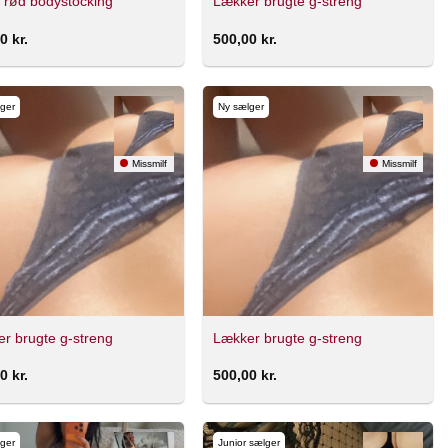
 rød bodystocking
Lækker brugte g-streng
00
kr.
500,00
kr.
ger
Ny sælger
Missmilf
Missmilf
r brugte g-streng
Lækker brugte g-streng
00
kr.
500,00
kr.
ger
Junior sælger