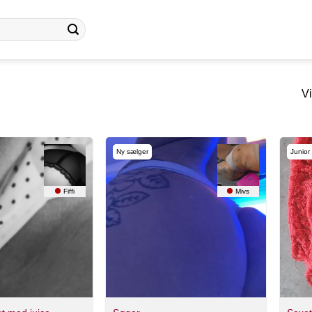
Vi
Ny sælger
Junior
Fiffi
Mivs