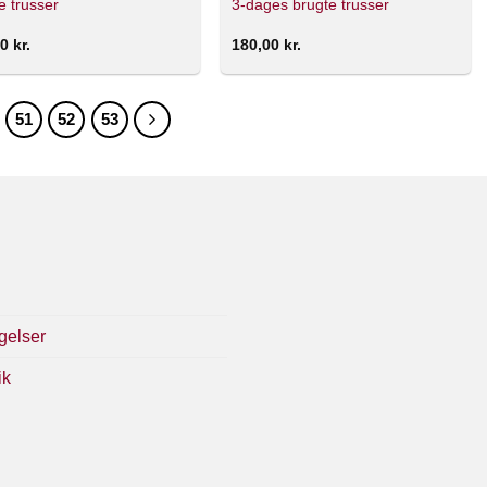
e trusser
3-dages brugte trusser
00
kr.
180,00
kr.
51
52
53
gelser
ik