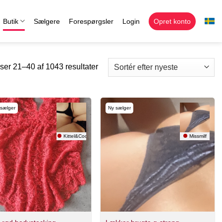
Butik
Sælgere
Forespørgsler
Login
Opret konto
ser 21–40 af 1043 resultater
 sælger
Ny sælger
Kittel&Cocktail
Missmilf