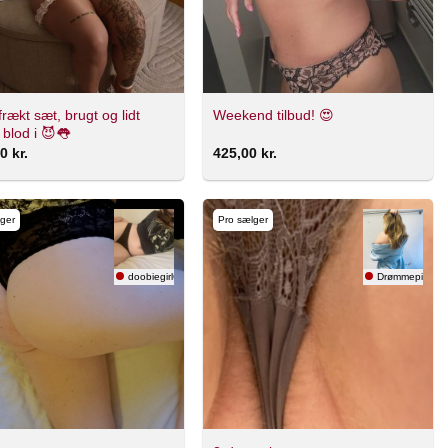
frækt sæt, brugt og lidt
Weekend tilbud! 😍
blod i 😈👅
00
kr.
425,00
kr.
ger
Pro sælger
doobiegirl666
Drømmepige