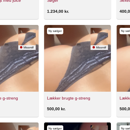
t med juice
Søger
Sexet
1.234,00
kr.
400,
Ny sælger
Ny sæl
Missmilf
Missmilf
e g-streng
Lækker brugte g-streng
Lække
500,00
kr.
500,
Ny sælger
Ny sæl