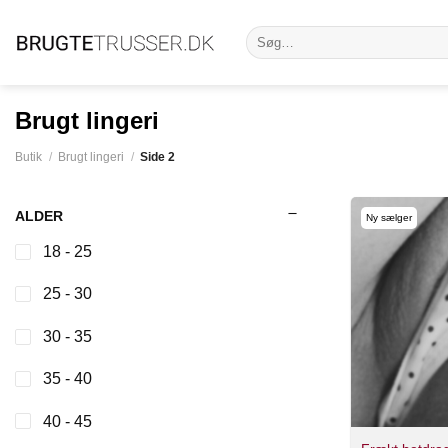
Fortsæt
Søg
til
efter:
indhold
Brugt lingeri
Butik
/
Brugt lingeri
/
Side 2
ALDER
Ny sælger
18 - 25
25 - 30
30 - 35
35 - 40
40 - 45