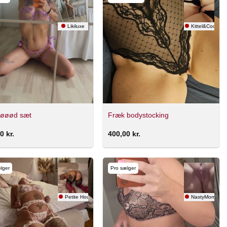
Likiluxe
Kittel&Cocktail
 søøød sæt
Fræk bodystocking
00
kr.
400,00
kr.
lger
Pro sælger
Petite Housewife
NastyMommy