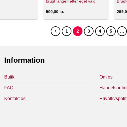
brugt langeri efter eget valg
Brugt
500,00
kr.
299,
1
2
3
4
5
…
Information
Butik
Om os
FAQ
Handelsbetin
Kontakt os
Privatlivspolit