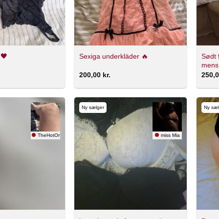
Sødt 
 🖤
Sexiga underkläder 🔥
mens 
200,00
kr.
250,
Ny sælger
Ny sæl
TheHotOne
miss Mia