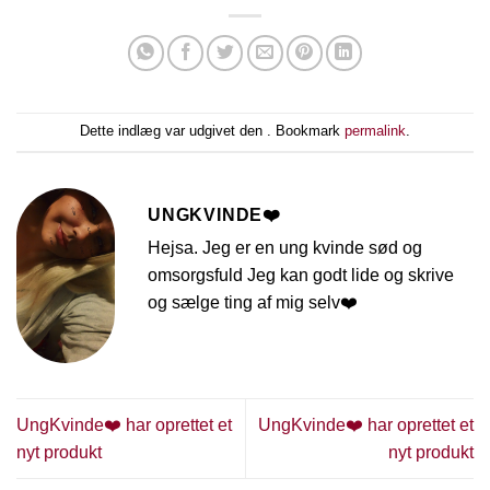
Dette indlæg var udgivet den . Bookmark
permalink
.
UNGKVINDE❤️
Hejsa. Jeg er en ung kvinde sød og
omsorgsfuld Jeg kan godt lide og skrive
og sælge ting af mig selv❤️
UngKvinde❤️ har oprettet et
UngKvinde❤️ har oprettet et
nyt produkt
nyt produkt