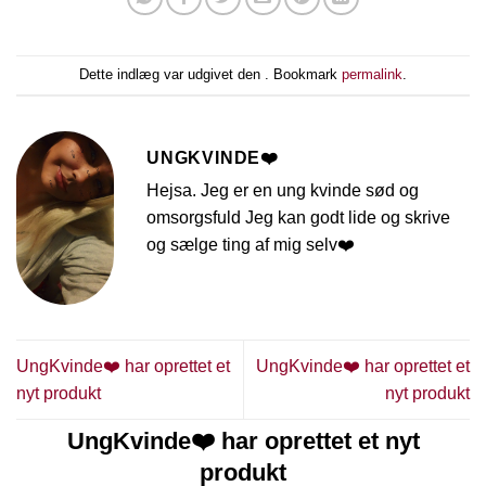
Dette indlæg var udgivet den . Bookmark
permalink
.
UNGKVINDE❤️
Hejsa. Jeg er en ung kvinde sød og
omsorgsfuld Jeg kan godt lide og skrive
og sælge ting af mig selv❤️
UngKvinde❤️ har oprettet et
UngKvinde❤️ har oprettet et
nyt produkt
nyt produkt
UngKvinde❤️ har oprettet et nyt
produkt