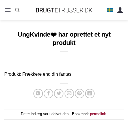
Fortsæt
til
indhold
UngKvinde❤️ har oprettet et nyt
produkt
Produkt: Frækkere end din fantasi
Dette indlæg var udgivet den . Bookmark
permalink
.