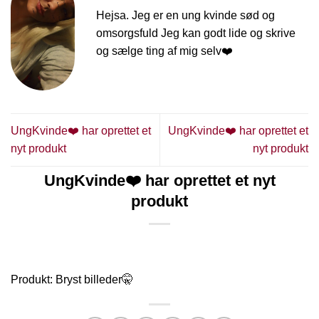
Hejsa. Jeg er en ung kvinde sød og
omsorgsfuld Jeg kan godt lide og skrive
og sælge ting af mig selv❤️
UngKvinde❤️ har oprettet et
UngKvinde❤️ har oprettet et
nyt produkt
nyt produkt
UngKvinde❤️ har oprettet et nyt
produkt
Produkt: Bryst billeder🤫