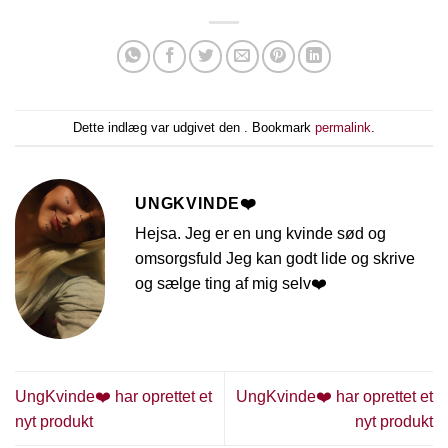
Dette indlæg var udgivet den . Bookmark
permalink
.
UNGKVINDE❤️
Hejsa. Jeg er en ung kvinde sød og
omsorgsfuld Jeg kan godt lide og skrive
og sælge ting af mig selv❤️
UngKvinde❤️ har oprettet et
UngKvinde❤️ har oprettet et
nyt produkt
nyt produkt