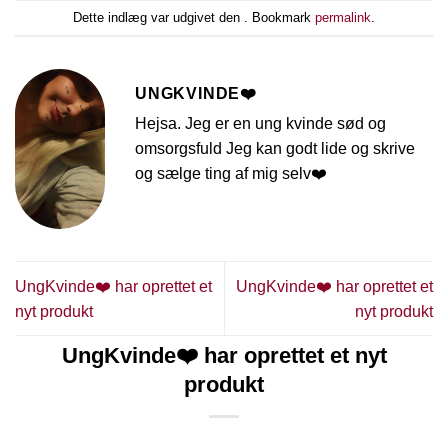
Dette indlæg var udgivet den . Bookmark
permalink
.
UNGKVINDE❤️
Hejsa. Jeg er en ung kvinde sød og
omsorgsfuld Jeg kan godt lide og skrive
og sælge ting af mig selv❤️
UngKvinde❤️ har oprettet et
UngKvinde❤️ har oprettet et
nyt produkt
nyt produkt
UngKvinde❤️ har oprettet et nyt
produkt