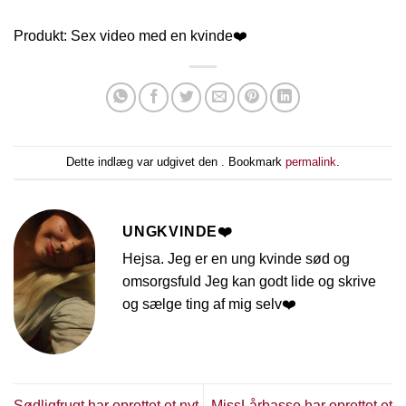
Produkt: Sex video med en kvinde❤️
Dette indlæg var udgivet den . Bookmark
permalink
.
UNGKVINDE❤️
Hejsa. Jeg er en ung kvinde sød og
omsorgsfuld Jeg kan godt lide og skrive
og sælge ting af mig selv❤️
Sødligfrugt har oprettet et nyt
MissLårbasse har oprettet et