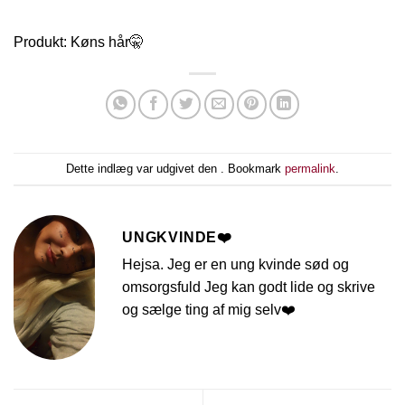
Produkt: Køns hår🤫
Dette indlæg var udgivet den . Bookmark
permalink
.
UNGKVINDE❤️
Hejsa. Jeg er en ung kvinde sød og
omsorgsfuld Jeg kan godt lide og skrive
og sælge ting af mig selv❤️