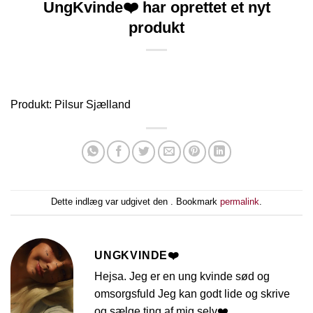
UngKvinde❤️ har oprettet et nyt
produkt
Produkt: Pilsur Sjælland
Dette indlæg var udgivet den . Bookmark
permalink
.
UNGKVINDE❤️
Hejsa. Jeg er en ung kvinde sød og
omsorgsfuld Jeg kan godt lide og skrive
og sælge ting af mig selv❤️