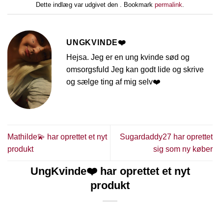
Dette indlæg var udgivet den . Bookmark
permalink
.
UNGKVINDE❤️
Hejsa. Jeg er en ung kvinde sød og
omsorgsfuld Jeg kan godt lide og skrive
og sælge ting af mig selv❤️
Mathilde💫 har oprettet et nyt
Sugardaddy27 har oprettet
produkt
sig som ny køber
UngKvinde❤️ har oprettet et nyt
produkt