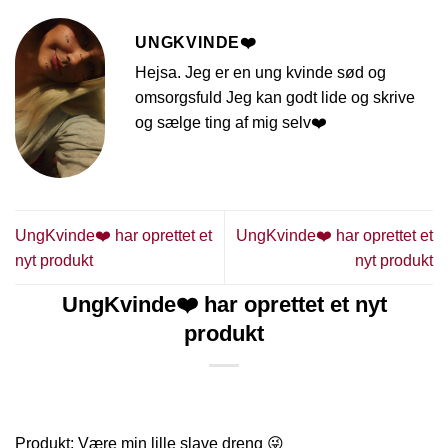
UNGKVINDE❤️
Hejsa. Jeg er en ung kvinde sød og
omsorgsfuld Jeg kan godt lide og skrive
og sælge ting af mig selv❤️
UngKvinde❤️ har oprettet et
UngKvinde❤️ har oprettet et
nyt produkt
nyt produkt
UngKvinde❤️ har oprettet et nyt
produkt
Produkt: Være min lille slave dreng 😜