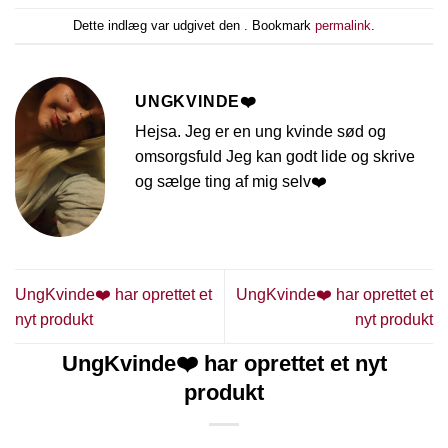
Dette indlæg var udgivet den . Bookmark
permalink
.
UNGKVINDE❤️
Hejsa. Jeg er en ung kvinde sød og
omsorgsfuld Jeg kan godt lide og skrive
og sælge ting af mig selv❤️
UngKvinde❤️ har oprettet et
UngKvinde❤️ har oprettet et
nyt produkt
nyt produkt
UngKvinde❤️ har oprettet et nyt
produkt