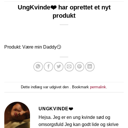
UngKvinde❤️ har oprettet et nyt
produkt
Produkt: Være min Daddy😏
Dette indlæg var udgivet den . Bookmark
permalink
.
UNGKVINDE❤️
Hejsa. Jeg er en ung kvinde sød og
omsorgsfuld Jeg kan godt lide og skrive