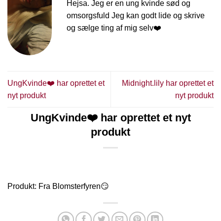
Hejsa. Jeg er en ung kvinde sød og
omsorgsfuld Jeg kan godt lide og skrive
og sælge ting af mig selv❤️
UngKvinde❤️ har oprettet et
Midnight.lily har oprettet et
nyt produkt
nyt produkt
UngKvinde❤️ har oprettet et nyt
produkt
Produkt: Fra Blomsterfyren😏