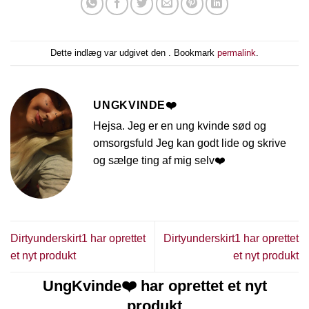
Dette indlæg var udgivet den . Bookmark
permalink
.
UNGKVINDE❤️
Hejsa. Jeg er en ung kvinde sød og
omsorgsfuld Jeg kan godt lide og skrive
og sælge ting af mig selv❤️
Dirtyunderskirt1 har oprettet
Dirtyunderskirt1 har oprettet
et nyt produkt
et nyt produkt
UngKvinde❤️ har oprettet et nyt
produkt