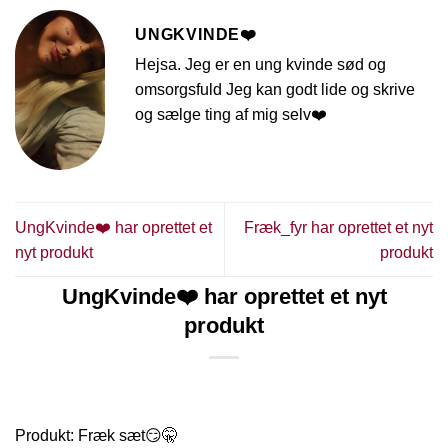
UNGKVINDE❤️
Hejsa. Jeg er en ung kvinde sød og
omsorgsfuld Jeg kan godt lide og skrive
og sælge ting af mig selv❤️
UngKvinde❤️ har oprettet et
Fræk_fyr har oprettet et nyt
nyt produkt
produkt
UngKvinde❤️ har oprettet et nyt
produkt
Produkt: Fræk sæt😏🤫