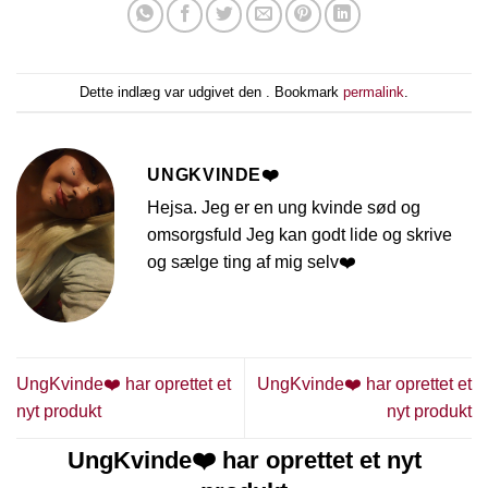
Dette indlæg var udgivet den . Bookmark
permalink
.
UNGKVINDE❤️
Hejsa. Jeg er en ung kvinde sød og
omsorgsfuld Jeg kan godt lide og skrive
og sælge ting af mig selv❤️
UngKvinde❤️ har oprettet et
UngKvinde❤️ har oprettet et
nyt produkt
nyt produkt
UngKvinde❤️ har oprettet et nyt