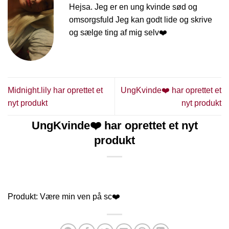
Hejsa. Jeg er en ung kvinde sød og
omsorgsfuld Jeg kan godt lide og skrive
og sælge ting af mig selv❤️
Midnight.lily har oprettet et
UngKvinde❤️ har oprettet et
nyt produkt
nyt produkt
UngKvinde❤️ har oprettet et nyt
produkt
Produkt: Være min ven på sc❤️