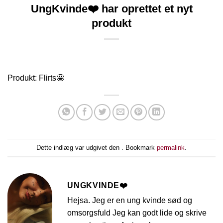
UngKvinde❤️ har oprettet et nyt
produkt
Produkt: Flirts🤩
Dette indlæg var udgivet den . Bookmark
permalink
.
UNGKVINDE❤️
Hejsa. Jeg er en ung kvinde sød og
omsorgsfuld Jeg kan godt lide og skrive