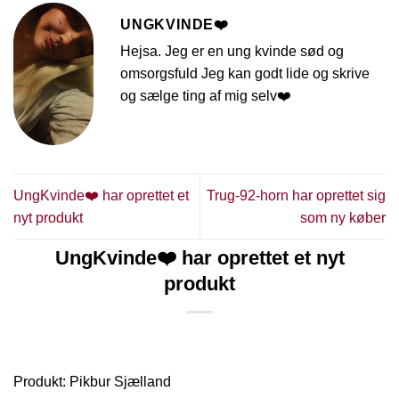
UNGKVINDE❤️
Hejsa. Jeg er en ung kvinde sød og
omsorgsfuld Jeg kan godt lide og skrive
og sælge ting af mig selv❤️
UngKvinde❤️ har oprettet et
Trug-92-horn har oprettet sig
nyt produkt
som ny køber
UngKvinde❤️ har oprettet et nyt
produkt
Produkt: Pikbur Sjælland