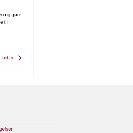
gen og gøre
 til
y køber
gelser