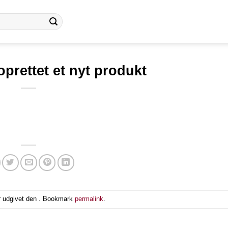
oprettet et nyt produkt
r udgivet den . Bookmark
permalink
.