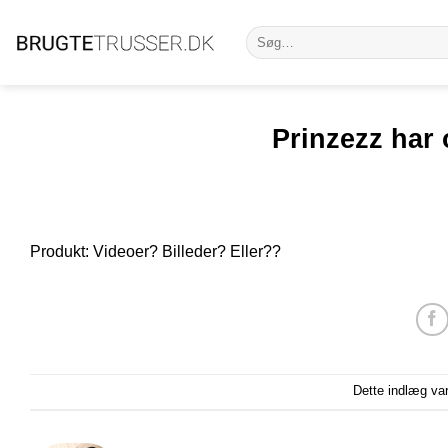
Fortsæt
Søg
til
efter:
indhold
Prinzezz har 
Produkt: Videoer? Billeder? Eller??
Dette indlæg va