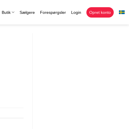
Butik
Sælgere
Forespørgsler
Login
Opret konto