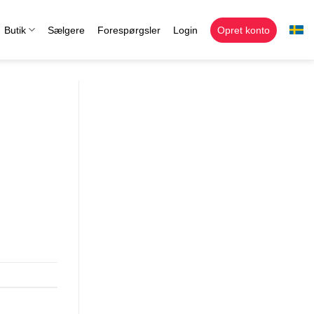
Butik
Sælgere
Forespørgsler
Login
Opret konto