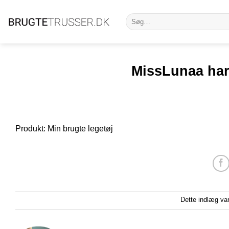
Fortsæt
Søg
til
efter:
indhold
MissLunaa har 
Produkt: Min brugte legetøj
Dette indlæg va