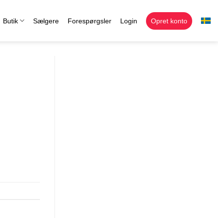
Butik
Sælgere
Forespørgsler
Login
Opret konto