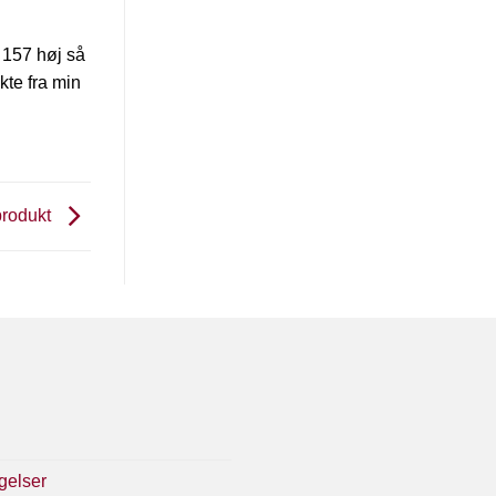
r 157 høj så
kte fra min
 produkt
gelser