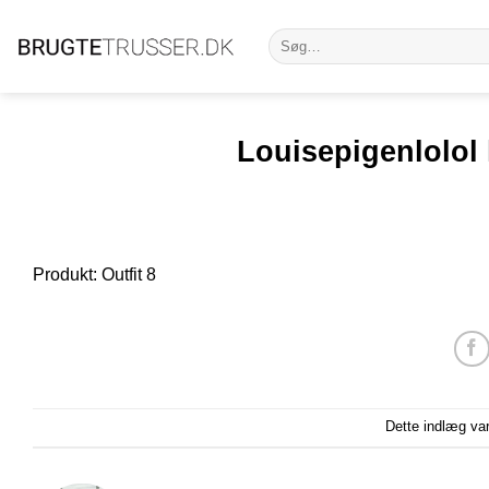
Fortsæt
Søg
til
efter:
indhold
Louisepigenlolol 
Produkt: Outfit 8
Dette indlæg va