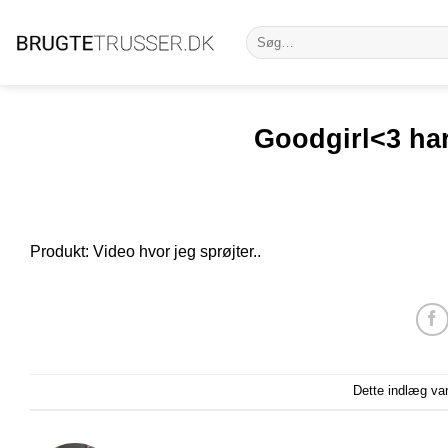
Fortsæt
Søg
til
efter:
indhold
Goodgirl<3 har
Produkt: Video hvor jeg sprøjter..
Dette indlæg va