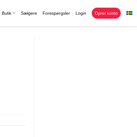
Butik
Sælgere
Forespørgsler
Login
Opret konto