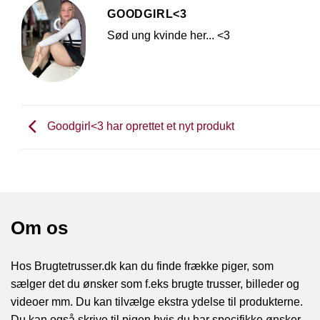
GOODGIRL<3
Sød ung kvinde her... <3
Goodgirl<3 har oprettet et nyt produkt
Om os
Hos Brugtetrusser.dk kan du finde frække piger, som
sælger det du ønsker som f.eks brugte trusser, billeder og
videoer mm. Du kan tilvælge ekstra ydelse til produkterne.
Du kan også skrive til pigen hvis du har specifikke ønsker.