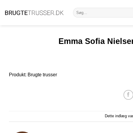
Fortsæt
Søg
til
efter:
indhold
Emma Sofia Nielsen
Produkt: Brugte trusser
Dette indlæg va