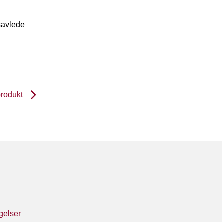
lsavlede
produkt
gelser