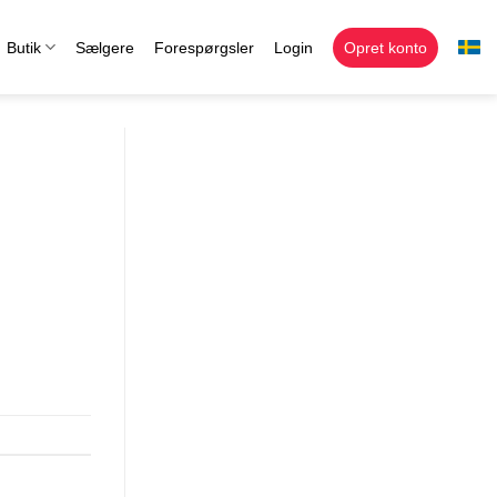
Butik
Sælgere
Forespørgsler
Login
Opret konto