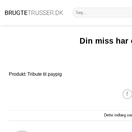
Fortsæt
Søg
til
efter:
indhold
Din miss har 
Produkt: Tribute til paypig
Dette indlæg va