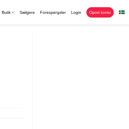
Butik
Sælgere
Forespørgsler
Login
Opret konto