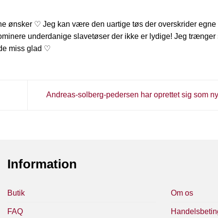
ine ønsker ♡ Jeg kan være den uartige tøs der overskrider egn
minere underdanige slavetøser der ikke er lydige! Jeg trænger 
olde miss glad ♡
Andreas-solberg-pedersen har oprettet sig som n
Information
Butik
Om os
FAQ
Handelsbetin