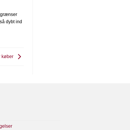
e grænser
så dybt ind
y køber
gelser