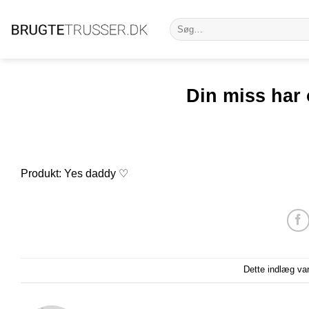
Fortsæt
Søg
til
efter:
indhold
Din miss har 
Produkt: Yes daddy ♡
Dette indlæg va