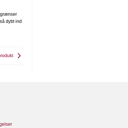
e grænser
så dybt ind
 produkt
gelser