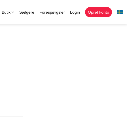
Butik
Sælgere
Forespørgsler
Login
Opret konto