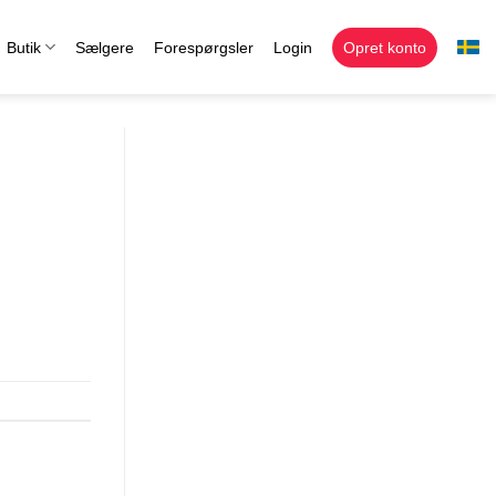
Butik
Sælgere
Forespørgsler
Login
Opret konto