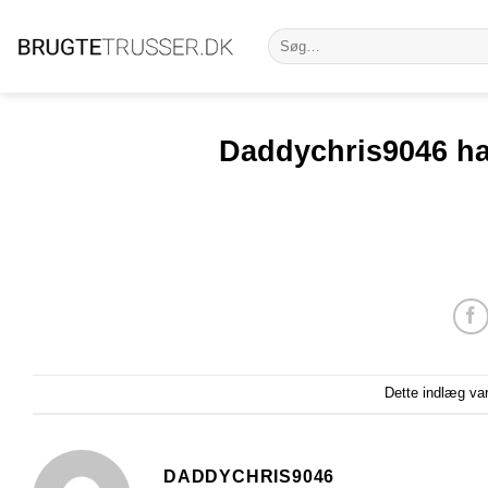
Fortsæt
Søg
til
efter:
indhold
Daddychris9046 ha
Dette indlæg va
DADDYCHRIS9046