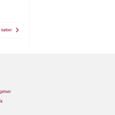
y køber
gelser
ik