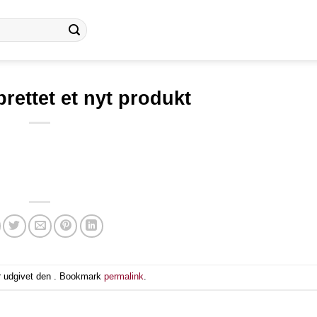
rettet et nyt produkt
r udgivet den . Bookmark
permalink
.