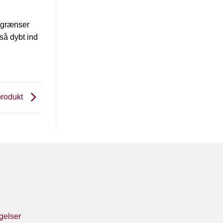
e grænser
så dybt ind
 produkt
gelser