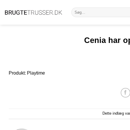
Fortsæt
Søg
til
efter:
indhold
Cenia har op
Produkt: Playtime
Dette indlæg va