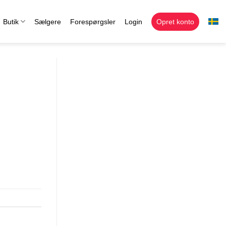
Butik
Sælgere
Forespørgsler
Login
Opret konto