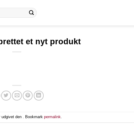
rettet et nyt produkt
r udgivet den . Bookmark
permalink
.