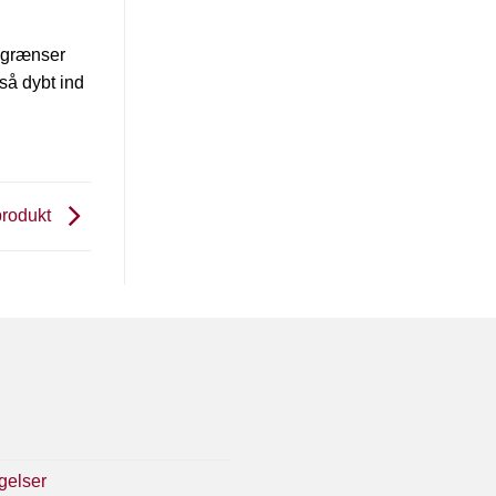
e grænser
så dybt ind
produkt
gelser