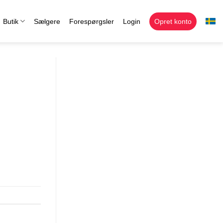
Butik
Sælgere
Forespørgsler
Login
Opret konto