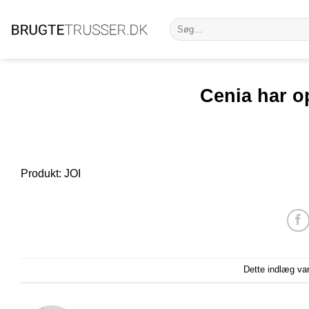
Fortsæt
Søg
til
efter:
indhold
Cenia har op
Produkt: JOI
Dette indlæg va