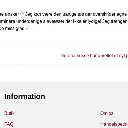
ine ønsker ♡ Jeg kan være den uartige tøs der overskrider egn
minere underdanige slavetøser der ikke er lydige! Jeg trænger 
olde miss glad ♡
Helenamusse har oprettet et nyt 
Information
Butik
Om os
FAQ
Handelsbetin