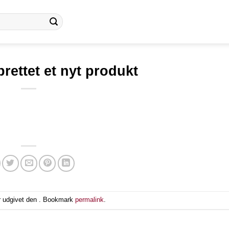
rettet et nyt produkt
r udgivet den . Bookmark
permalink
.