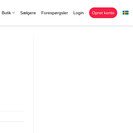
Butik
Sælgere
Forespørgsler
Login
Opret konto