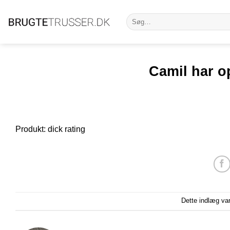
Fortsæt
Søg
til
efter:
indhold
Camil har op
Produkt: dick rating
Dette indlæg va