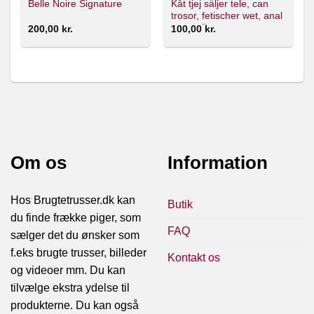
Kåt tjej säljer tele, can
Belle Noire Signature
trosor, fetischer wet, anal
mm online
200,00
kr.
100,00
kr.
Om os
Information
Hos Brugtetrusser.dk kan
Butik
du finde frække piger, som
FAQ
sælger det du ønsker som
f.eks brugte trusser, billeder
Kontakt os
og videoer mm. Du kan
tilvælge ekstra ydelse til
produkterne. Du kan også