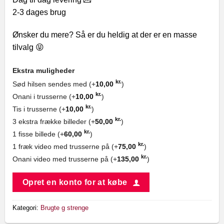
2-3 dages brug
Ønsker du mere? Så er du heldig at der er en masse
tilvalg 😝
Ekstra muligheder
kr.
Sød hilsen sendes med (+
10,00
)
kr.
Onani i trusserne (+
10,00
)
kr.
Tis i trusserne (+
10,00
)
kr.
3 ekstra frække billeder (+
50,00
)
kr.
1 fisse billede (+
60,00
)
kr.
1 fræk video med trusserne på (+
75,00
)
kr.
Onani video med trusserne på (+
135,00
)
Opret en konto for at købe
Kategori:
Brugte g strenge