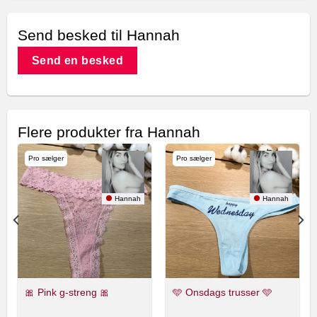
Send besked til Hannah
Send en besked
Flere produkter fra Hannah
Pro sælger
Pro sælger
Hannah
Hannah
🎀 Pink g-streng 🎀
🩵 Onsdags trusser 🩵