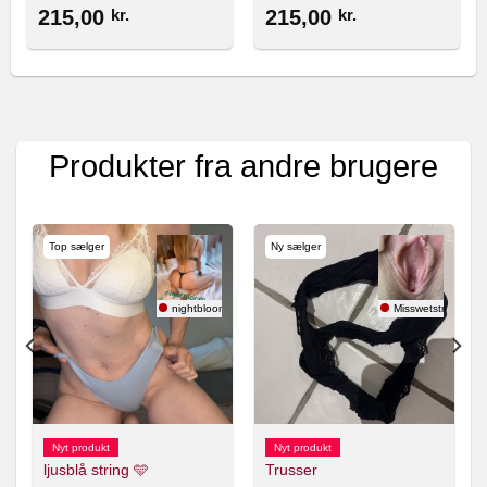
215,00
kr.
215,00
kr.
Produkter fra andre brugere
Top sælger
Ny sælger
use
nightbloom 🇸🇪
Misswetstring
Nyt produkt
Nyt produkt
ljusblå string 🩵
Trusser