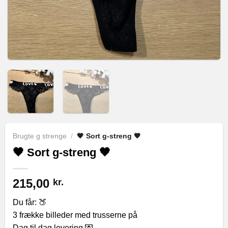
Brugte g strenge
/
🖤 Sort g-streng 🖤
🖤 Sort g-streng 🖤
215,00
kr.
Du får: 🍑
3 frække billeder med trusserne på
Dag til dag levering 💌