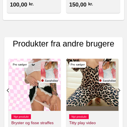
100,00
kr.
150,00
kr.
Produkter fra andre brugere
Pro sælger
Pro sælger
erDark
Sarahdise
Sarahdise
Nyt produkt
Nyt produkt
Bryster og fisse straffes
Titty play video