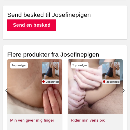
Send besked til Josefinepigen
Send en besked
Flere produkter fra Josefinepigen
Top sælger
Top sælger
gen
Josefinepigen
Josefinepigen
Min ven giver mig finger
Rider min vens pik