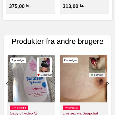
375,00
kr.
313,00
kr.
Produkter fra andre brugere
Top sælger
Pro sælger
erDark
SecretSinnerX 🇸🇪
pornmilf
Nyt produkt
Nyt produkt
Baby oil video 😏
Live sex via Snapchat