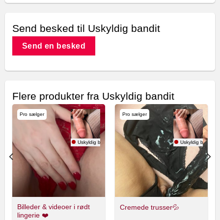
Send besked til Uskyldig bandit
Send en besked
Flere produkter fra Uskyldig bandit
Pro sælger
Pro sælger
andit
Uskyldig bandit
Uskyldig bandit
Billeder & videoer i rødt
Cremede trusser💦
lingerie ❤️