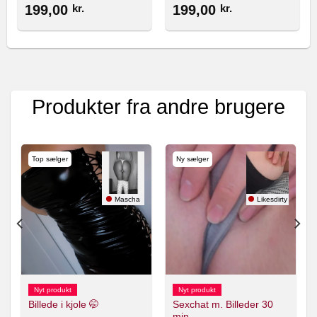
199,00
kr.
199,00
kr.
Produkter fra andre brugere
Top sælger
Ny sælger
26
Mascha
Likesdirty
Nyt produkt
Nyt produkt
Sexchat m. Billeder 30
Billede i kjole 🤭
min