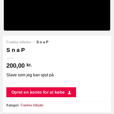
Frække billeder
/
S n a P
S n a P
200,00
kr.
Slave som jeg kan spyt på
Opret en konto for at købe
Kategori:
Frække billeder