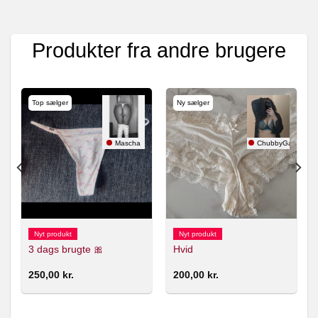
Produkter fra andre brugere
Top sælger
Ny sælger
nlolol
Mascha
ChubbyGamer
Nyt produkt
Nyt produkt
3 dags brugte 🎀
Hvid
250,00
kr.
200,00
kr.