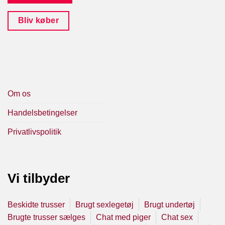
Bliv køber
Om os
Handelsbetingelser
Privatlivspolitik
Vi tilbyder
Beskidte trusser
Brugt sexlegetøj
Brugt undertøj
Brugte trusser sælges
Chat med piger
Chat sex