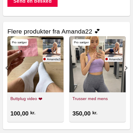
Send en besked
Flere produkter fra Amanda22 💕
Pro sælger
Pro sælger
 💕
Amanda22 💕
Amanda22 💕
Buttplug video ❤️
Trusser med mens
100,00
kr.
350,00
kr.