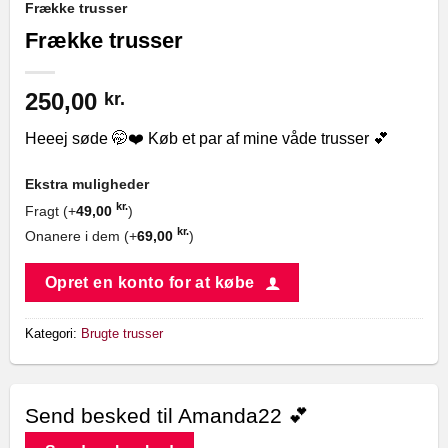
Frække trusser
Frække trusser
250,00
kr.
Heeej søde 🤭❤️ Køb et par af mine våde trusser 💕
Ekstra muligheder
kr.
Fragt (+
49,00
)
kr.
Onanere i dem (+
69,00
)
Opret en konto for at købe
Kategori:
Brugte trusser
Send besked til Amanda22 💕