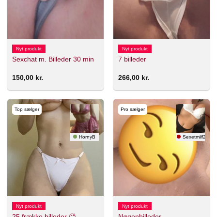
Nyt produkt
Nyt produkt
Sexchat m. Billeder 30 min
7 billeder
150,00
kr.
266,00
kr.
Top sælger
Pro sælger
HornyB
Sexetmilf26
Nyt produkt
Nyt produkt
25 frække billeder 🥵
Nøgenbilleder