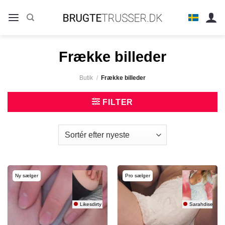
Fortsæt
til
indhold
Frække billeder
Butik
/
Frække billeder
FILTER
Ny sælger
Pro sælger
Likesdirty
Sarahdise