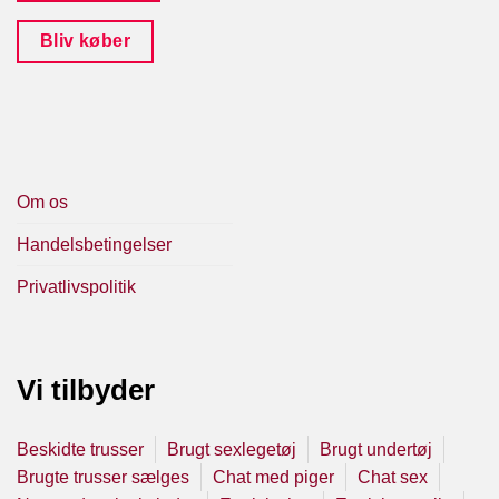
Bliv køber
Om os
Handelsbetingelser
Privatlivspolitik
Vi tilbyder
Beskidte trusser
Brugt sexlegetøj
Brugt undertøj
Brugte trusser sælges
Chat med piger
Chat sex