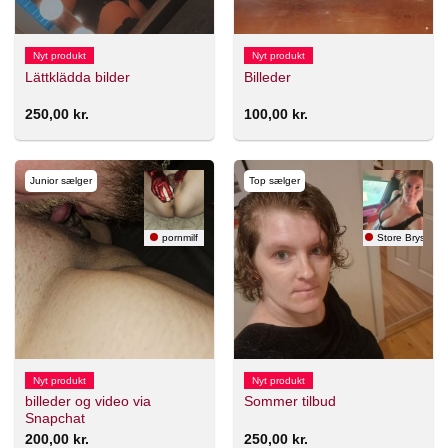
Nyt produkt
Nyt produkt
Lättklädda bilder
Billeder
250,00
kr.
100,00
kr.
Junior sælger
Top sælger
pornmilf
Store Bryster
Nyt produkt
Nyt produkt
billeder og video via
Sommer tilbud
Snapchat
200,00
kr.
250,00
kr.