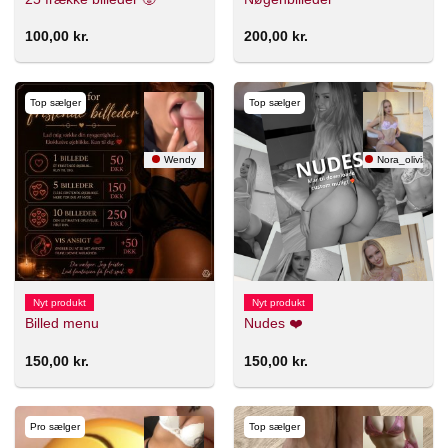
100,00
kr.
200,00
kr.
Top sælger
Top sælger
Wendy
Nora_olivia
Nyt produkt
Nyt produkt
Billed menu
Nudes ❤️
150,00
kr.
150,00
kr.
Pro sælger
Top sælger