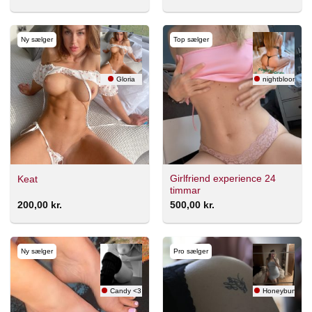
Ny sælger
Top sælger
Gloria
nightbloom 🇸
Girlfriend experience 24
Keat
timmar
200,00
kr.
500,00
kr.
Ny sælger
Pro sælger
Candy <3
Honeybunny