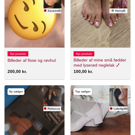
Sexetmilf26
HornyB
Nyt produkt
Nyt produkt
Billeder af mine små fødder
Billeder af fisse og røvhul
med lyserød neglelak 💅
200,00
kr.
100,00
kr.
Ny sælger
Top sælger
Rebecca Holm
LiderligMilf