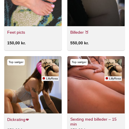
Feet picts
Billeder 🍑
150,00
kr.
550,00
kr.
Top sælger
Top sælger
LillyRosa
LillyRosa
Sexting med billeder – 15
Dickrating💋
min