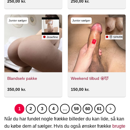
250,00
kr.
250,00
kr.
Junior sælger
Junior sælger
Josefine
😈 SPARKLE ✨
Blandselv pakke
Weekend tilbud 🤩😈
350,00
kr.
150,00
kr.
1
2
3
4
…
59
60
61
Når du har fundet nogle frække billeder du kan lide, så kan
du købe dem af sælger. Hvis du også ønsker frække
brugte