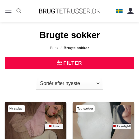
Fortsæt
til
indhold
Brugte sokker
Butik
/
Brugte sokker
FILTER
Ny sælger
Top sælger
Triss
LiderligMilf