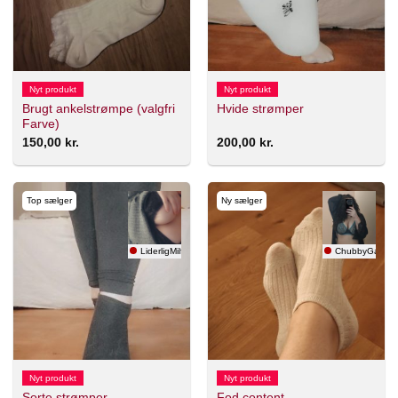
Nyt produkt
Nyt produkt
Brugt ankelstrømpe (valgfri
Hvide strømper
Farve)
150,00
kr.
200,00
kr.
Top sælger
Ny sælger
LiderligMilf
ChubbyGamer
Nyt produkt
Nyt produkt
Sorte strømper
Fod content