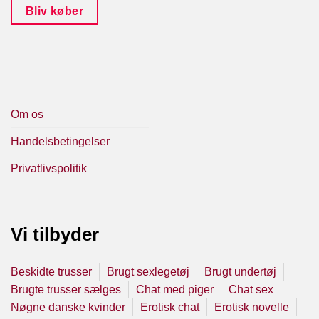
Bliv køber
Om os
Handelsbetingelser
Privatlivspolitik
Vi tilbyder
Beskidte trusser
Brugt sexlegetøj
Brugt undertøj
Brugte trusser sælges
Chat med piger
Chat sex
Nøgne danske kvinder
Erotisk chat
Erotisk novelle