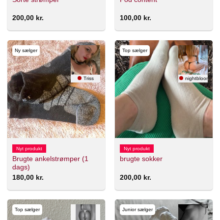
200,00
kr.
100,00
kr.
Ny sælger
Top sælger
Triss
nightbloom 🇸
Nyt produkt
Nyt produkt
Brugte ankelstrømper (1
brugte sokker
dags)
180,00
kr.
200,00
kr.
Top sælger
Junior sælger