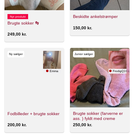
Beskidte ankelstrømper
Nyt produkt
Brugte sokker 👣
150,00
kr.
249,00
kr.
Ny sælger
Junior sælger
Emma
FrodigQ1965
Brugte sokker (farverne er
Fodbilleder + brugte sokker
ass. ) fyldt med creme
200,00
kr.
250,00
kr.