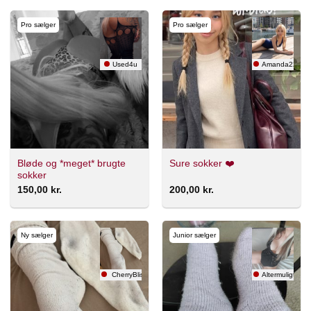
Pro sælger
Pro sælger
Used4u
Amanda22 💕
Bløde og *meget* brugte
Sure sokker ❤️
sokker
150,00
kr.
200,00
kr.
Ny sælger
Junior sælger
CherryBliss
Altermuligt