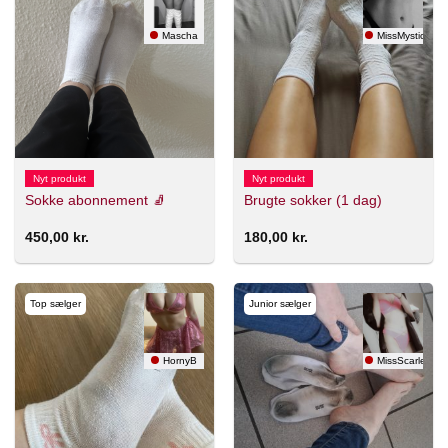
Mascha
MissMystic
Nyt produkt
Nyt produkt
Sokke abonnement 🧦
Brugte sokker (1 dag)
450,00
kr.
180,00
kr.
Top sælger
Junior sælger
HornyB
MissScarlet