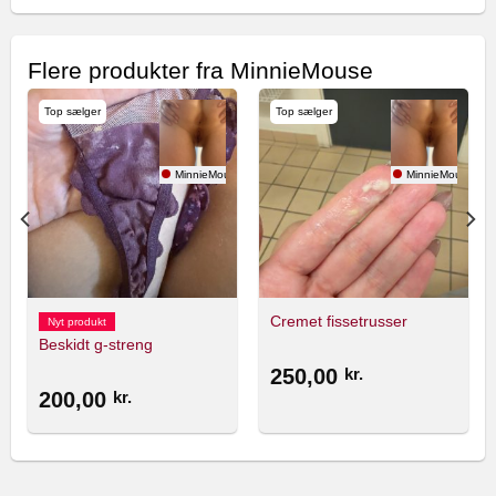
Flere produkter fra MinnieMouse
Top sælger
Top sælger
se
MinnieMouse
MinnieMouse
Cremet fissetrusser
Nyt produkt
Beskidt g-streng
250,00
kr.
200,00
kr.