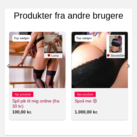
Produkter fra andre brugere
Top sælger
Top sælger
nerX 🇸🇪
Luna
SecretSinnerX 🇸
Nyt produkt
Nyt produkt
Spil pik til mig online (fra
Spoil me 😍
30 kr)
100,00
kr.
1.000,00
kr.