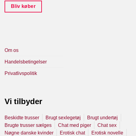
Bliv køber
Om os
Handelsbetingelser
Privatlivspolitik
Vi tilbyder
Beskidte trusser
Brugt sexlegetøj
Brugt undertøj
Brugte trusser sælges
Chat med piger
Chat sex
Nøgne danske kvinder
Erotisk chat
Erotisk novelle