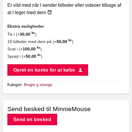
Er vild med når I sender billeder eller videoer tilbage af
at I leger med dem 😈
Ekstra muligheder
kr.
Tis i (+
30,00
)
kr.
10 billeder med dem på (+
50,00
)
kr.
Scat i (+
100,00
)
kr.
Sprøjt i (+
50,00
)
Opret en konto for at købe
Kategori:
Brugte g strenge
Send besked til MinnieMouse
Send en besked