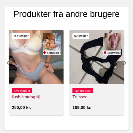
Produkter fra andre brugere
Top sælger
Ny sælger
use
nightbloom 🇸🇪
Misswetstring
Nyt produkt
Nyt produkt
ljusblå string 🩵
Trusser
250,00
kr.
199,00
kr.