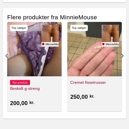
Flere produkter fra MinnieMouse
Top sælger
Top sælger
se
MinnieMouse
MinnieMouse
Cremet fissetrusser
Nyt produkt
Beskidt g-streng
250,00
kr.
200,00
kr.