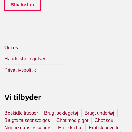
Bliv køber
Om os
Handelsbetingelser
Privatlivspolitik
Vi tilbyder
Beskidte trusser
Brugt sexlegetøj
Brugt undertøj
Brugte trusser sælges
Chat med piger
Chat sex
Nøgne danske kvinder
Erotisk chat
Erotisk novelle