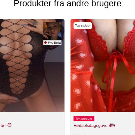
Produkter fra andre brugere
Top sælger
Frk. Bella
Nyt produkt
 tør 😈
Fødselsdagsgave 🎁♥️