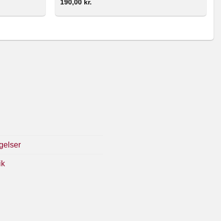
190,00
kr.
gelser
ik