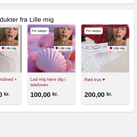
dukter fra Lille mig
Pro sælger
Pro sælger
Lille mig
Lille mig
Lille mig
 måned +
Lad mig høre dig i
Rød trus ♥️
telefonen
00
100,00
200,00
kr.
kr.
kr.