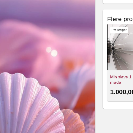
Flere pro
Pro sælger
Pro sælger
Pro sælger
Lille mig
Lille mig
Min slave 1
Brugte strømper
Brugte gstreng
møde
100,00
200,00
1.000,
kr.
kr.