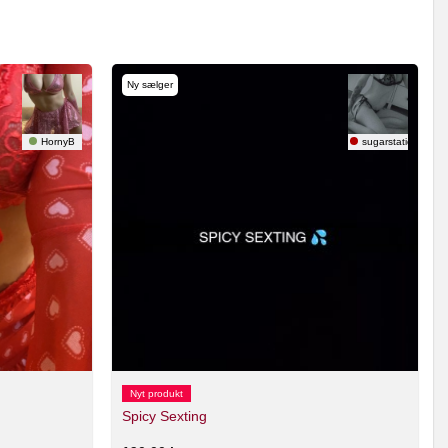
Ny sælger
HornyB
sugarstatic
Nyt produkt
Spicy Sexting