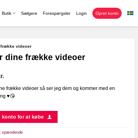
Butik
Sælgere
Forespørgsler
Login
Opret konto
 frække videoer
r dine frække videoer
r.
ne frække videoer så ser jeg dem og kommer med en
ng ♥️😘
 konto for at købe
t spændende