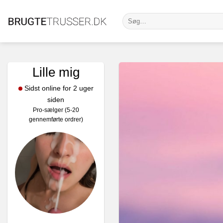
Fortsæt
Søg
til
efter:
indhold
Lille mig
Sidst online for 2 uger
siden
Pro-sælger (5-20
gennemførte ordrer)