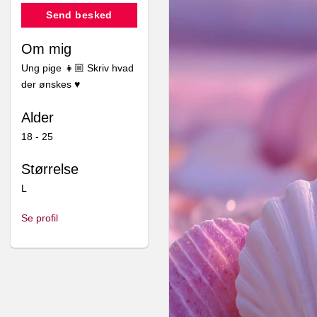
Send besked
Om mig
Ung pige 👧🏼 Skriv hvad
Pro sælger
Pro sælger
der ønskes ♥️
Lille mig
Lille mig
Alder
18 - 25
Størrelse
Bliv min online slave
Billeder af fødder
L
500,00
175,00
kr.
kr.
Se profil