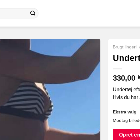
Brugt lingeri
Undert
330,00
k
Undertøj eft
Hvis du har 
Ekstra valg
Modtag billed
Opret en