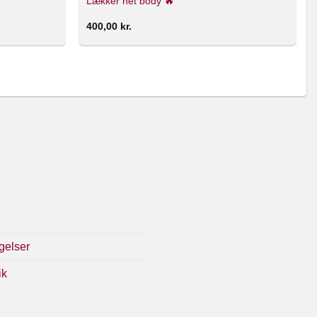
Lækker net body 🔥
400,00
kr.
gelser
ik