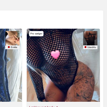
Pro sælger
Emilia
Used4u