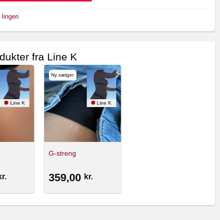
 lingeri
dukter fra Line K
Ny sælger
Line K
Line K
G-streng
359,00
kr.
kr.