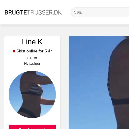
Fortsæt
Søg
til
efter:
indhold
Line K
Sidst online for 5 år
siden
Ny sælger