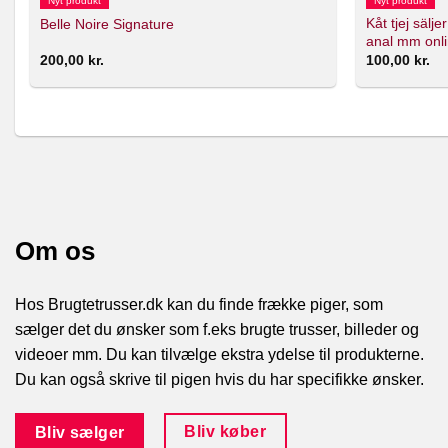
Nyt produkt
Nyt produkt
Kåt tjej sälje
Belle Noire Signature
anal mm onl
200,00
kr.
100,00
kr.
Om os
Hos Brugtetrusser.dk kan du finde frække piger, som
sælger det du ønsker som f.eks brugte trusser, billeder og
videoer mm. Du kan tilvælge ekstra ydelse til produkterne.
Du kan også skrive til pigen hvis du har specifikke ønsker.
Bliv køber
Bliv sælger