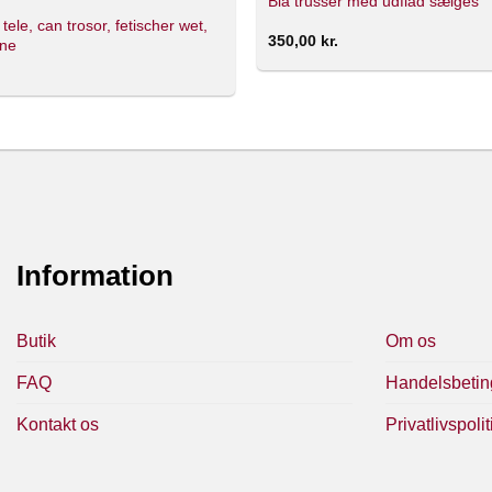
Blå trusser med udflåd sælges
r tele, can trosor, fetischer wet,
350,00
kr.
ine
Information
Butik
Om os
FAQ
Handelsbetin
Kontakt os
Privatlivspolit