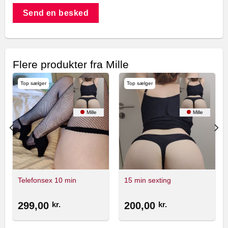
Send en besked
Flere produkter fra Mille
Top sælger
Top sælger
Mille
Mille
Telefonsex 10 min
15 min sexting
299,00
kr.
200,00
kr.