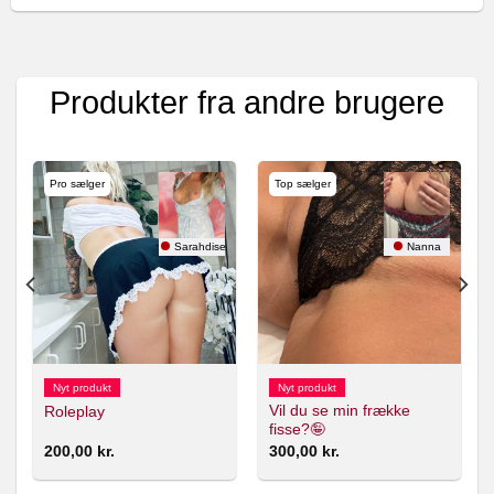
Produkter fra andre brugere
Pro sælger
Top sælger
Sarahdise
Nanna
Nyt produkt
Nyt produkt
Vil du se min frække
Roleplay
fisse?🤪
200,00
kr.
300,00
kr.