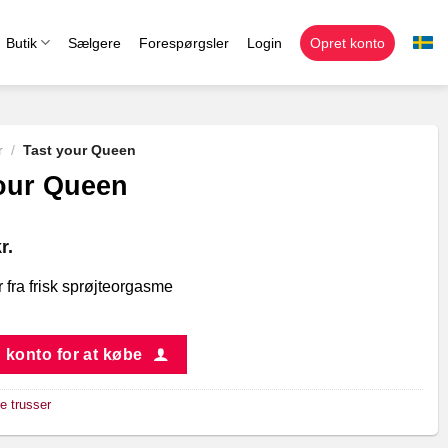
Butik
Sælgere
Forespørgsler
Login
Opret konto
r
/
Tast your Queen
our Queen
r.
 fra frisk sprøjteorgasme
 konto for at købe
e trusser