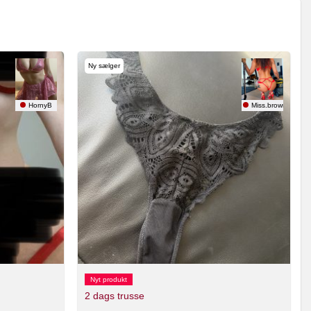
Ny sælger
HornyB
Miss.brownie
Nyt produkt
2 dags trusse