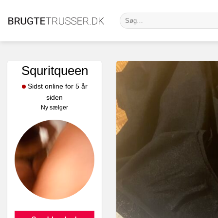
Fortsæt
Søg
til
efter:
indhold
Squritqueen
Sidst online for 5 år
siden
Ny sælger