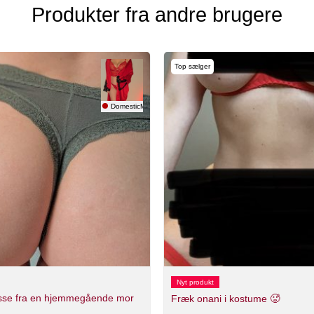
Produkter fra andre brugere
Top sælger
DomesticMama
Nyt produkt
sse fra en hjemmegående mor
Fræk onani i kostume 🥵