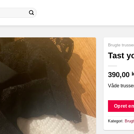
Brugte trusse
Tast y
390,00
k
Våde trusser
Opret en
Kategori:
Brugt