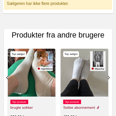
Sælgeren har ikke flere produkter.
Produkter fra andre brugere
Top sælger
Top sælger
nightbloom 🇸🇪
Mascha
Nyt produkt
Nyt produkt
brugte sokker
Sokke abonnement 🧦