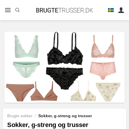
Fortsæt
til
indhold
Brugte sokker
/
Sokker, g-streng og trusser
Sokker, g-streng og trusser