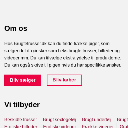
Om os
Hos Brugtetrusser.dk kan du finde frække piger, som
sælger det du ønsker som f.eks brugte trusser, billeder og
videoer mm. Du kan tilvælge ekstra ydelse til produkterne.
Du kan også skrive til pigen hvis du har specifikke ønsker.
Bliv køber
Bliv sælger
Vi tilbyder
Beskidte trusser
Brugt sexlegetøj
Brugt undertøj
Brugt
Erotiske billeder
Erotiske videoer
Frække videoer
Grat