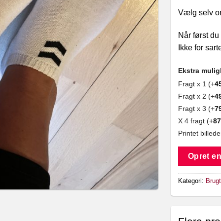
Vælg selv om
Når først du
Ikke for sar
Ekstra muli
Fragt x 1 (+
4
Fragt x 2 (+
4
Fragt x 3 (+
7
X 4 fragt (+
87
Printet billede
Opret en
Kategori:
Brug