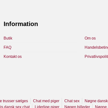
Information
Butik
Om os
FAQ
Handelsbetin
Kontakt os
Privatlivspolit
e trusser sælges
Chat med piger
Chat sex
Nøgne danske
is dansk sex chat
Liderlige piger
Nøgen billeder
Nøgne 