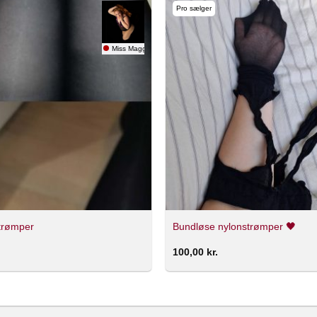
Pro sælger
Miss Maggie
trømper
Bundløse nylonstrømper 🖤
100,00
kr.