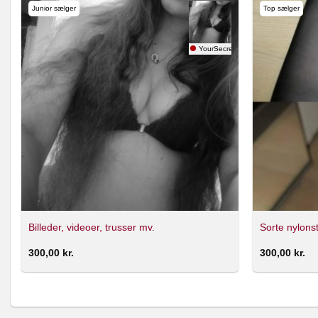
Junior sælger
Top sælger
ia Nielsen
YourSecretLover
Billeder, videoer, trusser mv.
Sorte nylons
300,00
kr.
300,00
kr.