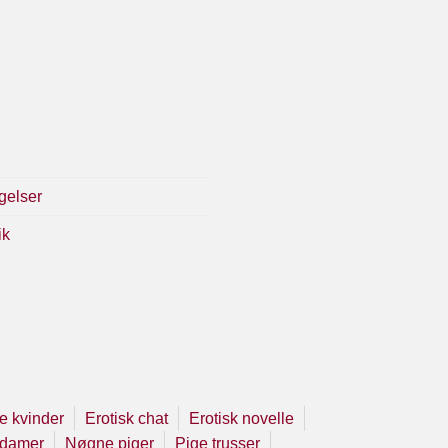
gelser
ik
 kvinder
Erotisk chat
Erotisk novelle
damer
Nøgne piger
Pige trusser