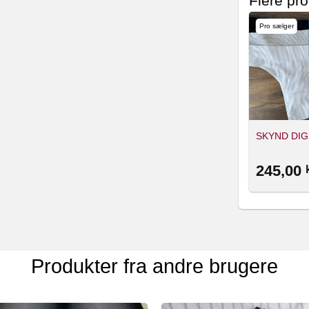
Flere pro
Pro sælger
Pro sælger
Pro sælger
Suger
Suger
Trusseindlæg
Trusseindlæg
SKYND DIG
abonnement
bestilling
667,00
190,00
245,00
kr.
kr.
Produkter fra andre brugere