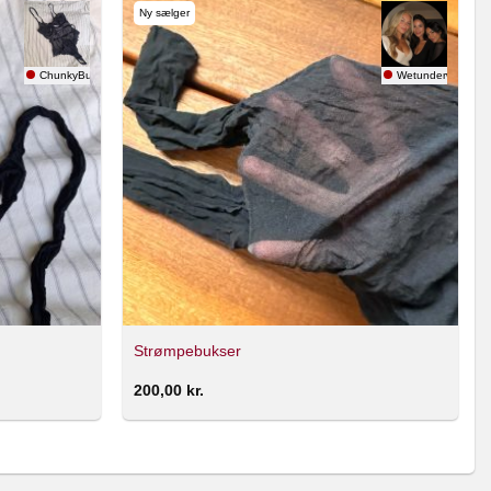
Ny sælger
ChunkyButt
Wetunderwear4yo
Strømpebukser
200,00
kr.