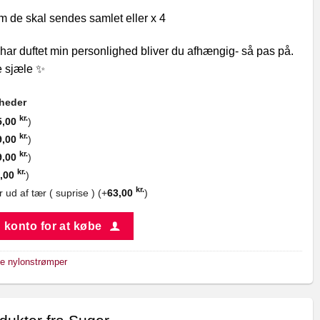
 de skal sendes samlet eller x 4
 har duftet min personlighed bliver du afhængig- så pas på.
te sjæle ✨
gheder
kr.
5,00
)
kr.
9,00
)
kr.
9,00
)
kr.
,00
)
kr.
r ud af tær ( suprise ) (+
63,00
)
 konto for at købe
te nylonstrømper