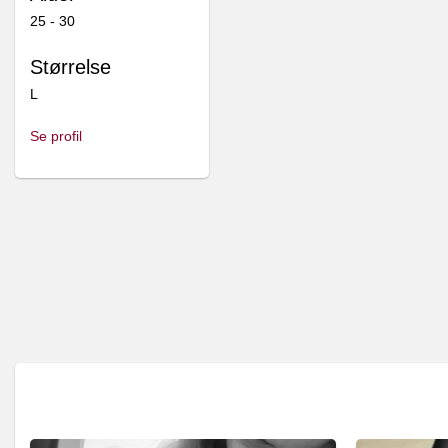
25 - 30
Pro sælger
Pro sælger
Størrelse
L
Suger
Suger
Se profil
Brugt sex lejetøj ;)
SPYT ✨😈
267,00
139,00
kr.
kr.