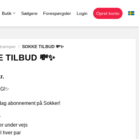
Butik
Sælgere
Forespørgsler
Login
Opret konto
strømper
/
SOKKE TILBUD 💸✨
 TILBUD 💸✨
r.
AG!✨
idag abonnement på Sokker!
r
der under vejs
il hver par