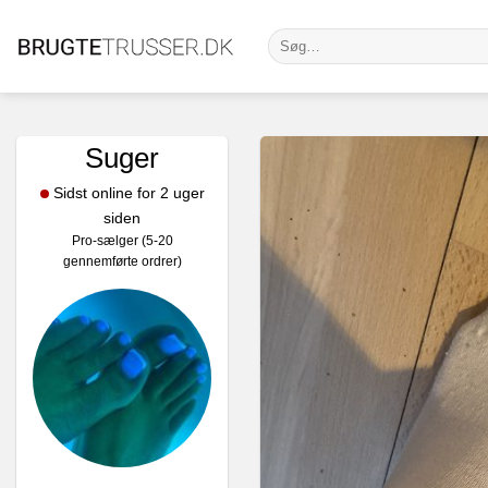
Fortsæt
Søg
til
efter:
indhold
Suger
Sidst online for 2 uger
siden
Pro-sælger (5-20
gennemførte ordrer)