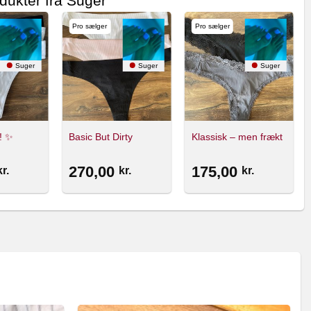
dukter fra Suger
Pro sælger
Pro sælger
Suger
Suger
Suger
! ✨
Basic But Dirty
Klassisk – men frækt
270,00
175,00
kr.
kr.
kr.