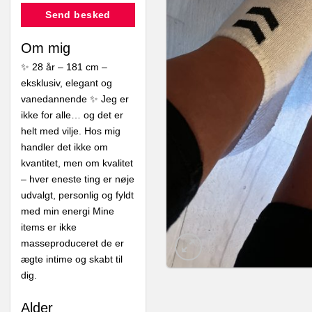
Send besked
Om mig
✨ 28 år – 181 cm –
eksklusiv, elegant og
vanedannende ✨ Jeg er
ikke for alle… og det er
helt med vilje. Hos mig
handler det ikke om
kvantitet, men om kvalitet
– hver eneste ting er nøje
udvalgt, personlig og fyldt
med min energi Mine
items er ikke
masseproduceret de er
ægte intime og skabt til
dig.
Alder