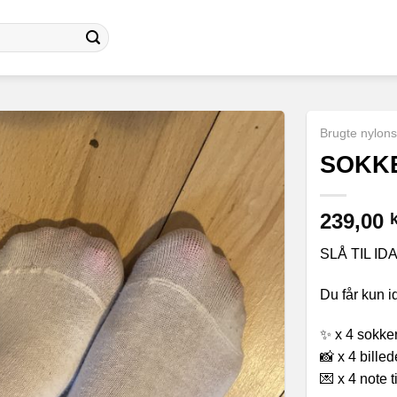
Brugte nylon
SOKKE
239,00
k
SLÅ TIL ID
Du får kun 
✨ x 4 sokke
📸 x 4 bille
💌 x 4 note t