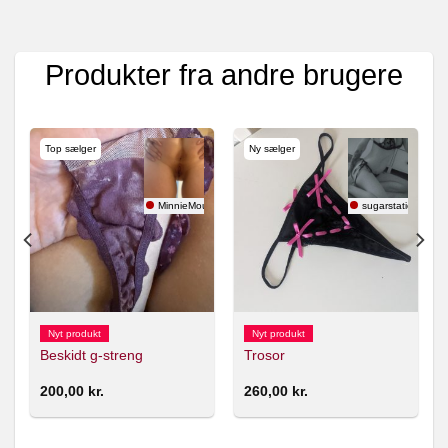
Produkter fra andre brugere
Top sælger
Ny sælger
MinnieMouse
sugarstatic
Nyt produkt
Nyt produkt
Beskidt g-streng
Trosor
200,00
kr.
260,00
kr.