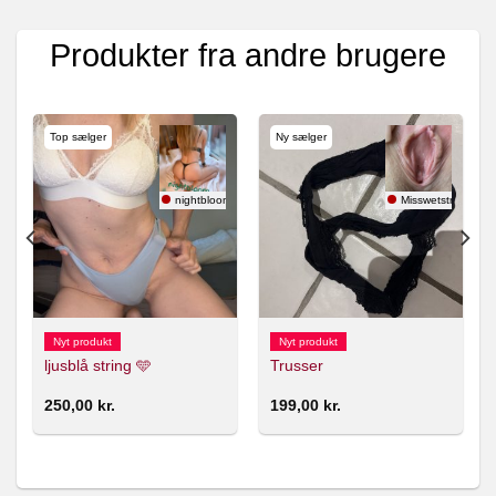
Produkter fra andre brugere
Top sælger
Ny sælger
use
nightbloom 🇸🇪
Misswetstring
Nyt produkt
Nyt produkt
ljusblå string 🩵
Trusser
250,00
kr.
199,00
kr.