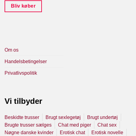
Bliv køber
Om os
Handelsbetingelser
Privatlivspolitik
Vi tilbyder
Beskidte trusser
Brugt sexlegetøj
Brugt undertøj
Brugte trusser sælges
Chat med piger
Chat sex
Nøgne danske kvinder
Erotisk chat
Erotisk novelle