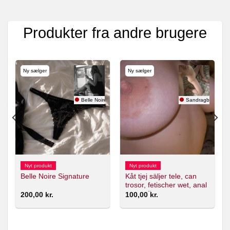
Produkter fra andre brugere
Ny sælger
Ny sælger
Belle Noire
Sandragbg93
Nyt produkt
Nyt produkt
Kåt tjej säljer tele, can
Belle Noire Signature
trosor, fetischer wet, anal
mm online
200,00
kr.
100,00
kr.