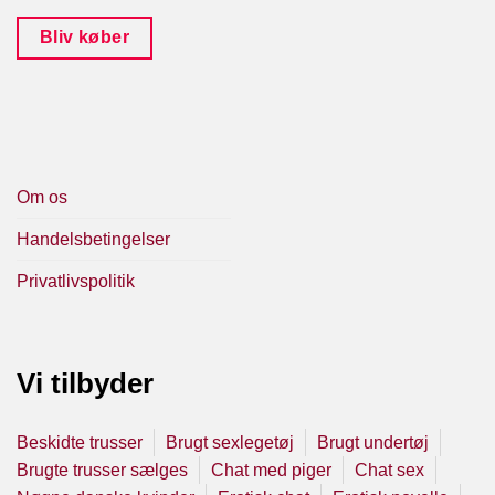
Bliv køber
Om os
Handelsbetingelser
Privatlivspolitik
Vi tilbyder
Beskidte trusser
Brugt sexlegetøj
Brugt undertøj
Brugte trusser sælges
Chat med piger
Chat sex