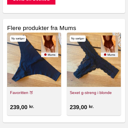
Flere produkter fra Mums
Ny sælger
Ny sælger
Mums
Mums
Favoritten 🍑
Sexet g-streng i blonde
239,00
kr.
239,00
kr.