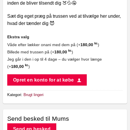
inden de bliver tilsendt dig 🍑💦🤤
Sæt dig eget præg på trussen ved at tilvælge her under,
hvad der tænder dig 😈
Ekstra valg
kr.
Våde efter lækker onani med dem på (+
180,00
)
kr.
Billede med trussen på (+
180,00
)
Jeg går i den i op til 4 dage – du vælger hvor længe
kr.
(+
180,00
)
Opret en konto for at købe
Kategori:
Brugt lingeri
Send besked til Mums
Send en besked