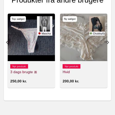
Produkter fra andre brugere
Top sælger
Ny sælger
nlolol
Mascha
ChubbyGamer
Nyt produkt
Nyt produkt
3 dags brugte 🎀
Hvid
250,00
kr.
200,00
kr.