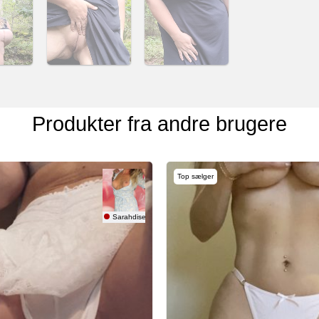
Produkter fra andre brugere
Top sælger
Sarahdise