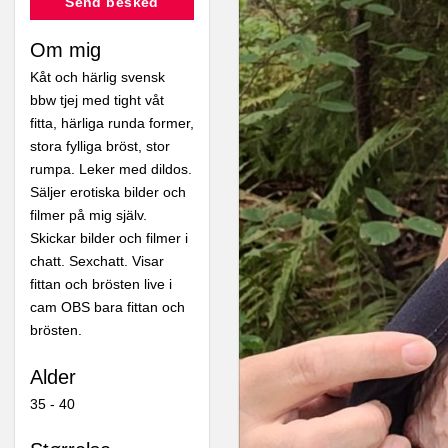
Send besked
Om mig
Kåt och härlig svensk
bbw tjej med tight våt
fitta, härliga runda former,
stora fylliga bröst, stor
rumpa. Leker med dildos.
Säljer erotiska bilder och
filmer på mig själv.
Skickar bilder och filmer i
chatt. Sexchatt. Visar
fittan och brösten live i
cam OBS bara fittan och
brösten.
Alder
35 - 40