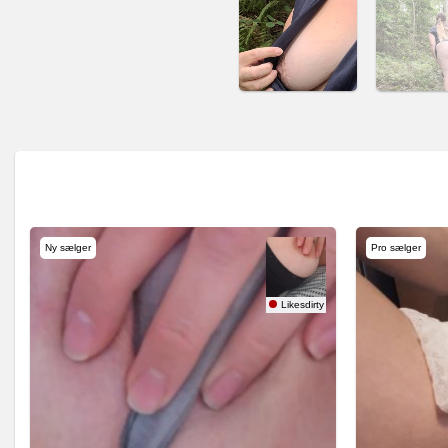
Ny sælger
Pro sælger
Likesdirty