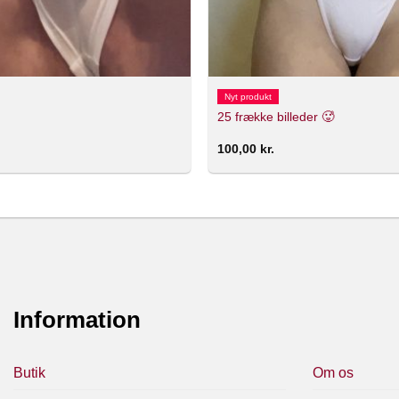
Nyt produkt
25 frække billeder 🥵
100,00
kr.
Information
Butik
Om os