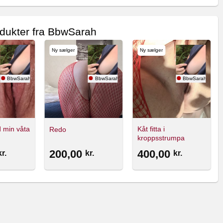
odukter fra BbwSarah
Ny sælger
Ny sælger
BbwSarah
BbwSarah
BbwSarah
d min våta
Kåt fitta i
Redo
kroppsstrumpa
200,00
400,00
kr.
kr.
kr.