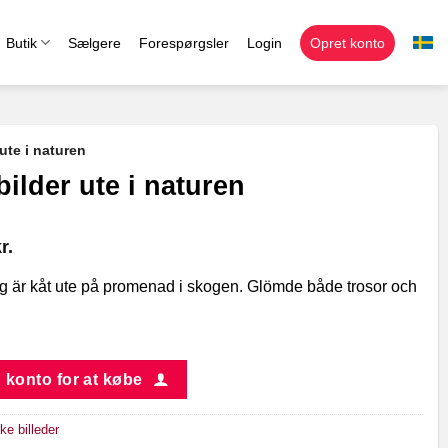
Butik
Sælgere
Forespørgsler
Login
Opret konto
ute i naturen
ilder ute i naturen
r.
ag är kåt ute på promenad i skogen. Glömde både trosor och
 konto for at købe
e billeder