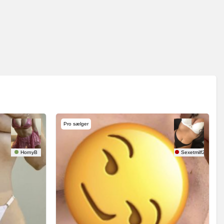
Pro sælger
HornyB
Sexetmilf26