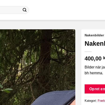
Nakenbilder 
Nakenb
400,00
k
Bilder när j
bh hemma.
Opret en
Kategori:
Frækk