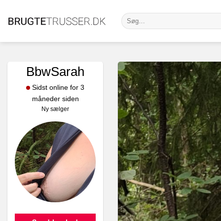
Fortsæt
Søg
til
efter:
indhold
BbwSarah
Sidst online for 3
måneder siden
Ny sælger