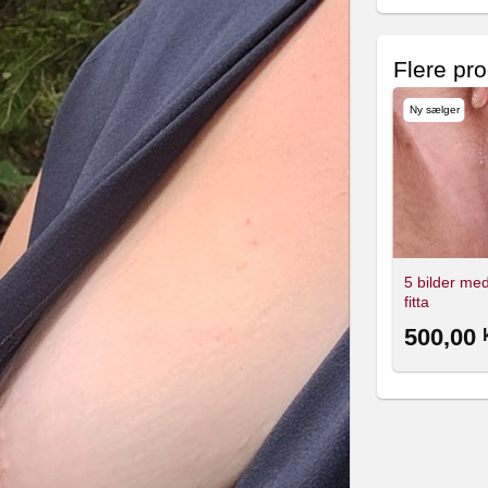
Flere pr
Ny sælger
5 bilder me
fitta
500,00