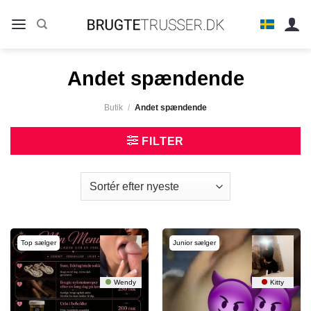
Fortsæt
til
indhold
Andet spændende
Butik
/
Andet spændende
FILTER
Top sælger
Junior sælger
Wendy
Kitty