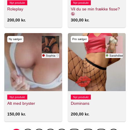
Nyt produkt
Nyt produkt
Vil du se min frække fisse?
Roleplay
🤪
200,00
kr.
300,00
kr.
Ny sælger
Pro sælger
Sophia ♡
Sarahdise
Nyt produkt
Nyt produkt
Alt med bryster
Dominans
150,00
kr.
200,00
kr.