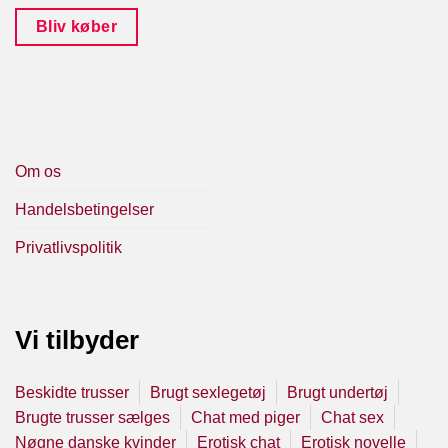
Bliv køber
Om os
Handelsbetingelser
Privatlivspolitik
Vi tilbyder
Beskidte trusser
Brugt sexlegetøj
Brugt undertøj
Brugte trusser sælges
Chat med piger
Chat sex
Nøgne danske kvinder
Erotisk chat
Erotisk novelle