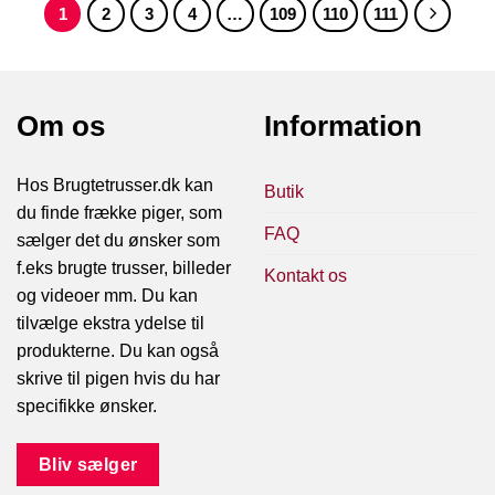
1
2
3
4
…
109
110
111
Om os
Information
Hos Brugtetrusser.dk kan
Butik
du finde frække piger, som
FAQ
sælger det du ønsker som
f.eks brugte trusser, billeder
Kontakt os
og videoer mm. Du kan
tilvælge ekstra ydelse til
produkterne. Du kan også
skrive til pigen hvis du har
specifikke ønsker.
Bliv sælger