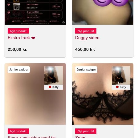
Nyt produkt
Nyt produkt
Ekstra fræk ❤️
Doggy video
250,00
kr.
450,00
kr.
Junior sælger
Junior sælger
Kitty
Kitty
Nyt produkt
Nyt produkt
Snap + sexvideo med tis
Snap