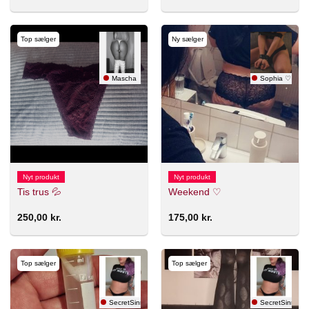
Top sælger
Ny sælger
Mascha
Sophia ♡
Nyt produkt
Nyt produkt
Tis trus 💦
Weekend ♡
250,00
kr.
175,00
kr.
Top sælger
Top sælger
SecretSinnerX 🇸🇪
SecretSinnerX 