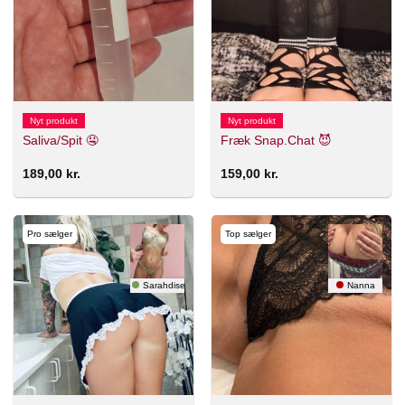
Nyt produkt
Nyt produkt
Saliva/Spit 🤤
Fræk Snap.Chat 😈
189,00
kr.
159,00
kr.
Pro sælger
Top sælger
Sarahdise
Nanna