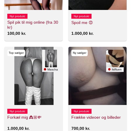
Nyt produkt
Nyt produkt
Spil pik til mig online (fra 30
Spoil me 😍
kr)
100,00
kr.
1.000,00
kr.
Top sælger
Ny sælger
Mascha
Ildfluen
Nyt produkt
Nyt produkt
Forkæl mig 👸🏼💸
Frække videoer og billeder
1.000,00
kr.
700,00
kr.