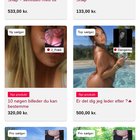
533,00
kr.
133,00
kr.
Ny sælger
Top sælger
J_Fræk
Dangerous Ang
Nyt produkt
Nyt produkt
10 nøgen billeder du kan
Er det dig jeg leder efter ?🔥
bestemme
320,00
kr.
500,00
kr.
Pro sælger
Pro sælger