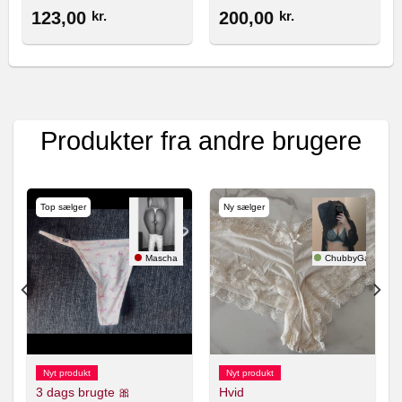
123,00
kr.
200,00
kr.
Produkter fra andre brugere
Top sælger
Ny sælger
nlolol
Mascha
ChubbyGamer
Nyt produkt
Nyt produkt
3 dags brugte 🎀
Hvid