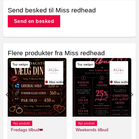
Send besked til Miss redhead
Send en besked
Flere produkter fra Miss redhead
Top sælger
Top sælger
ead
Miss redhead
Miss redhead
Nyt produkt
Nyt produkt
Fredags tilbud👑
Weekends tilbud