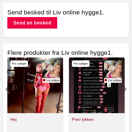
Send besked til Liv online hygge1.
Send en besked
Flere produkter fra Liv online hygge1.
Pro sælger
Pro sælger
 hygge1.
Liv online hygge1.
Liv online hygge1
Hej
Prøv lykken