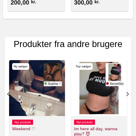
200,00
kr.
300,00
kr.
Produkter fra andre brugere
Ny sælger
Top sælger
Sophia ♡
SecretSinnerX 🇸
Nyt produkt
Nyt produkt
Im here all day, wanna
Weekend ♡
play? 😈