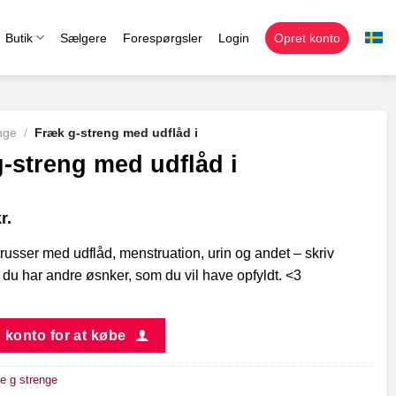
Butik
Sælgere
Forespørgsler
Login
Opret konto
nge
/
Fræk g-streng med udflåd i
-streng med udflåd i
r.
russer med udflåd, menstruation, urin og andet – skriv
 du har andre øsnker, som du vil have opfyldt. <3
 konto for at købe
e g strenge