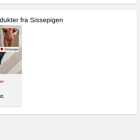
dukter fra Sissepigen
Sissepigen
er
kr.