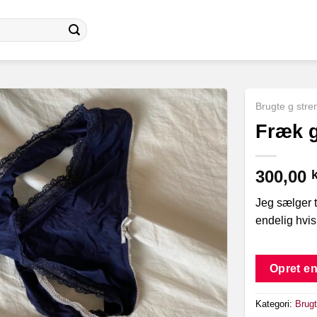
Brugte g stre
Fræk g
300,00
k
Jeg sælger t
endelig hvis
Opret en
Kategori:
Brugt