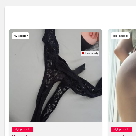
Ny sælger
Top sælger
m 🇸🇪
Likesdirty
Nyt produkt
Nyt produkt