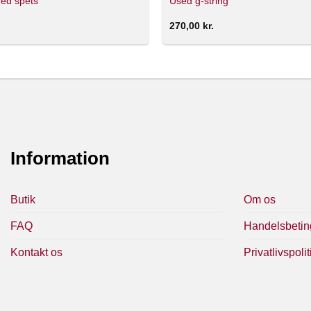
med spets
Used g-string
270,00
kr.
Information
Butik
Om os
FAQ
Handelsbetin
Kontakt os
Privatlivspolit