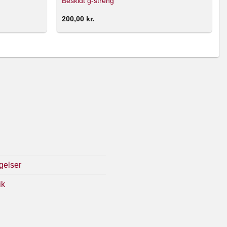
Beskidt g-streng
200,00
kr.
gelser
ik