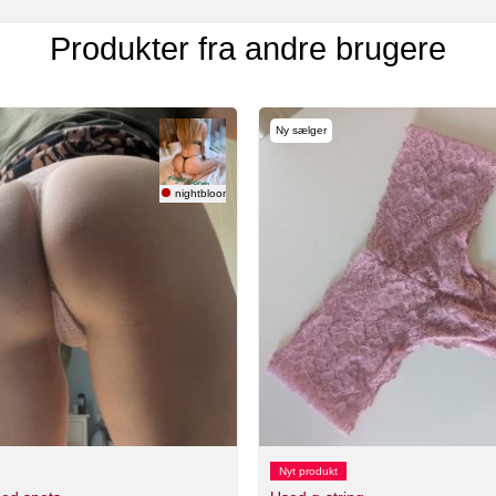
Produkter fra andre brugere
Ny sælger
nightbloom 🇸🇪
Nyt produkt