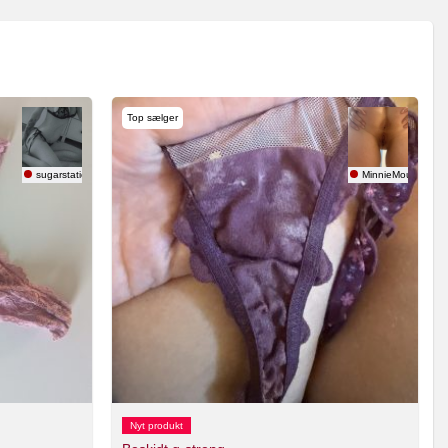
Top sælger
sugarstatic
MinnieMouse
Nyt produkt