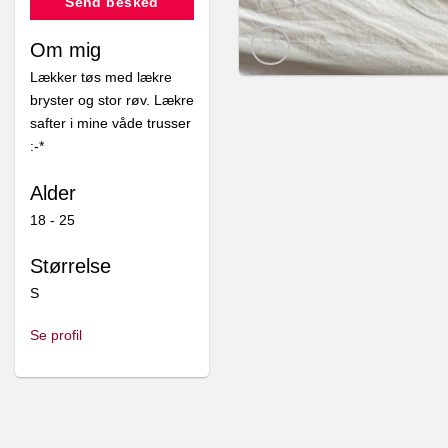
Send besked
Om mig
Lækker tøs med lækre
bryster og stor røv. Lækre
safter i mine våde trusser
:-*
Alder
18 - 25
Størrelse
S
Se profil