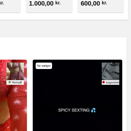
1.000,00
600,00
kr.
kr.
kr.
Ny sælger
HornyB
sugarstatic