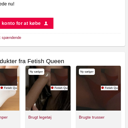
lede nu!
 konto for at købe
t spændende
odukter fra Fetish Queen
Ny sælger
Ny sælger
Fetish Queen
Fetish Queen
Fetish Queen
mper
Brugt legetøj
Brugte trusser