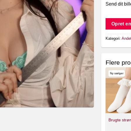
Send dit bil
Opret en
Kategori:
Ande
Flere pr
Ny sælger
Brugte strø