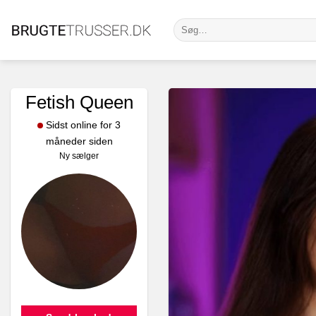
Fortsæt
Søg
til
efter:
indhold
Fetish Queen
Sidst online for 3
måneder siden
Ny sælger