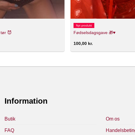
Nyt produkt
 tør 😈
Fødselsdagsgave 🎁♥️
100,00
kr.
Information
Butik
Om os
FAQ
Handelsbetin