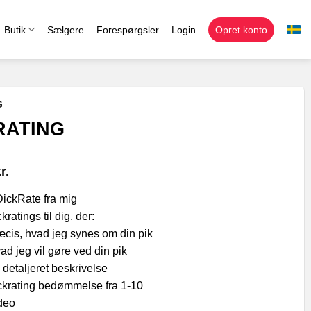
Butik
Sælgere
Forespørgsler
Login
Opret konto
G
RATING
r.
DickRate fra mig
kratings til dig, der:
ræcis, hvad jeg synes om din pik
vad jeg vil gøre ved din pik
n detaljeret beskrivelse
ickrating bedømmelse fra 1-10
ideo