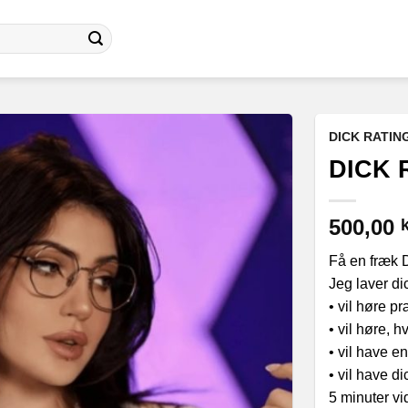
DICK RATIN
DICK 
500,00
k
Få en fræk 
Jeg laver dic
• vil høre p
• vil høre, h
• vil have e
• vil have d
5 minuter v