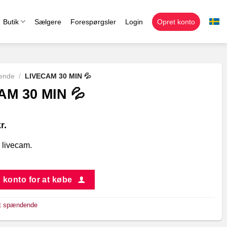
Butik
Sælgere
Forespørgsler
Login
Opret konto
ende
/
LIVECAM 30 MIN 💦
AM 30 MIN 💦
r.
 livecam.
 konto for at købe
t spændende