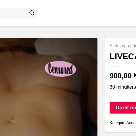
Andet spænd
LIVEC
900,00
k
30 minutters
Opret en
Kategori:
Ande