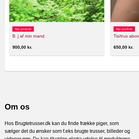
Nyt produkt
Nyt produkt
B. j af min mand.
Tis/trus abo
900,00
kr.
650,00
kr.
Om os
Hos Brugtetrusser.dk kan du finde frække piger, som
sælger det du ønsker som f.eks brugte trusser, billeder og
videoer mm. Du kan tilvælge ekstra ydelse til produkterne.