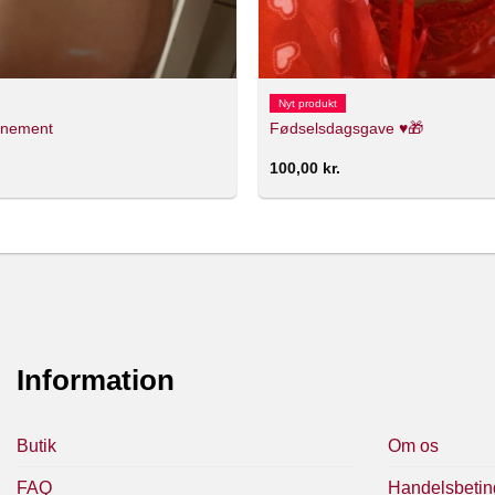
Nyt produkt
nnement
Fødselsdagsgave ♥️🎁
100,00
kr.
Information
Butik
Om os
FAQ
Handelsbetin