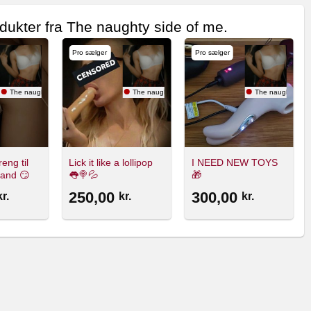
dukter fra The naughty side of me.
Pro sælger
Pro sælger
The naughty side of me.
The naughty side of me.
The naughty side
reng til
Lick it like a lollipop
I NEED NEW TOYS
lland 😏
👅🍭💦
🎁
250,00
300,00
kr.
kr.
kr.