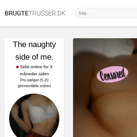
Fortsæt
Søg
til
efter:
indhold
The naughty
side of me.
Sidst online for 3
måneder siden
Pro-sælger (5-20
gennemførte ordrer)