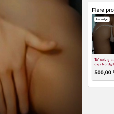
Flere pro
Pro sælger
Pro sælger
Pro sælger
ide of me.
The naughty side of me.
The naughty side of me.
Ta' selv g-st
Bilhygge 😏
Squirting 💦
dig i Nordjy
250,00
250,00
500,00
kr.
kr.