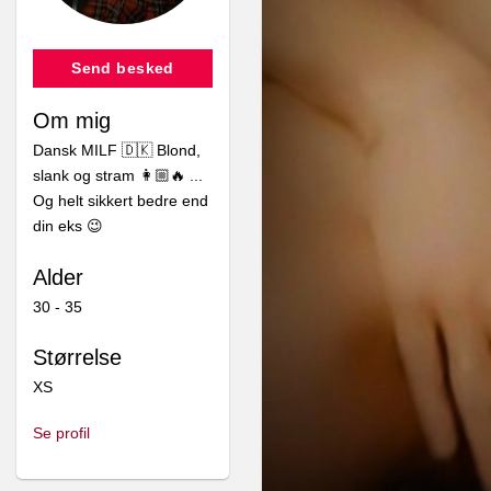
Send besked
Pro sælger
Pro sælger
Om mig
The naughty side of me.
The naughty s
Dansk MILF 🇩🇰 Blond,
slank og stram 👩🏼🔥 ...
Og helt sikkert bedre end
din eks 😉
LEG MED MIG
FUTTER
Alder
ONLINE 🫦
30 - 35
200,00
550,00
kr.
kr.
Størrelse
XS
Se profil