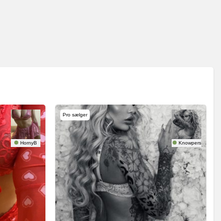
Pro sælger
HornyB
Knowperson