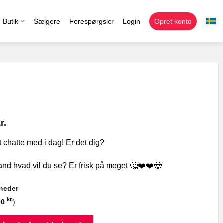
Butik
Sælgere
Forespørgsler
Login
Opret konto
r.
 chatte med i dag! Er det dig?
nd hvad vil du se? Er frisk på meget 🤔❤️❤️😍
gheder
kr.
00
)