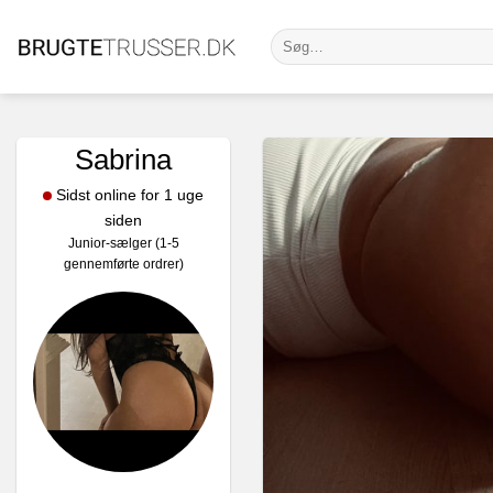
Fortsæt
Søg
til
efter:
indhold
Sabrina
Sidst online for 1 uge
siden
Junior-sælger (1-5
gennemførte ordrer)