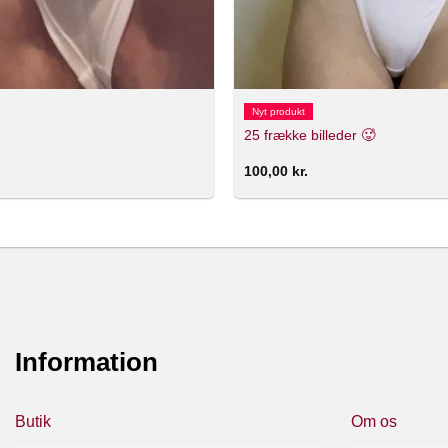
Nyt produkt
25 frække billeder 🥵
100,00
kr.
Information
Butik
Om os