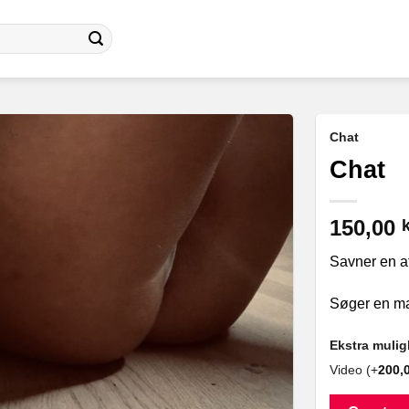
Chat
Chat
150,00
k
Savner en at
Søger en ma
Ekstra muli
Video (+
200,