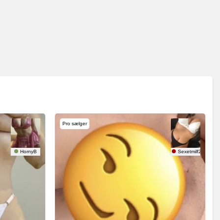
Pro sælger
HornyB
Sexetmilf26