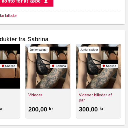
 konto for at købe
e billeder
dukter fra Sabrina
Junior sælger
Junior sælger
Sabrina
Sabrina
Sabrina
Videoer billeder af
Videoer
par
200,00
300,00
kr.
kr.
kr.