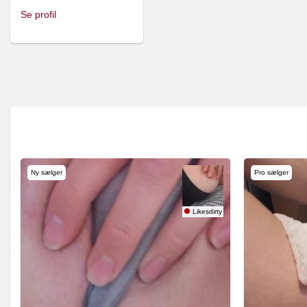
Se profil
Ny sælger
Pro sælger
Likesdirty