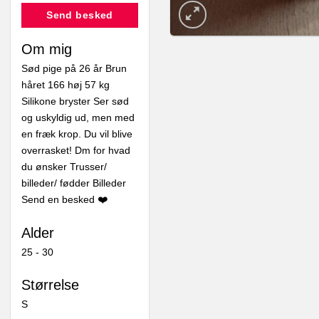
Send besked
Om mig
Sød pige på 26 år Brun
håret 166 høj 57 kg
Silikone bryster Ser sød
og uskyldig ud, men med
en fræk krop. Du vil blive
overrasket! Dm for hvad
du ønsker Trusser/
billeder/ fødder Billeder
Send en besked ❤️
Alder
25 - 30
Størrelse
S