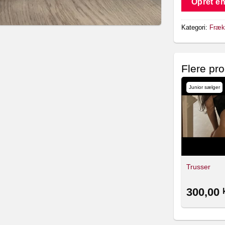
Opret en
Kategori:
Frækk
Flere pro
Junior sælger
Junior sælger
Junior sælger
Sabrina
Sabrina
Billeder
Duftende g streng🤤
Trusser
200,00
250,00
300,00
kr.
kr.