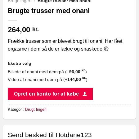
Brugt lingeri
/
Brugte trusser med onani
Brugte trusser med onani
264,00
kr.
Frække trusser som er blevet brugt til onani. Har fået
orgasme i dem så de er lækre og snaskede 😍
Ekstra valg
kr.
Billede af onani med dem på (+
96,00
)
kr.
Video af onani med dem på (+
144,00
)
Opret en konto for at købe
Kategori:
Brugt lingeri
Send besked til Hotdane123