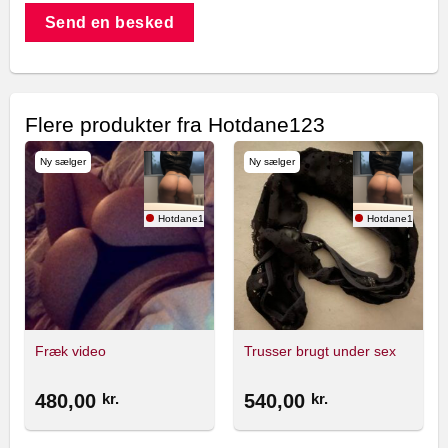
Send en besked
Flere produkter fra Hotdane123
Ny sælger
Ny sælger
Hotdane123
Hotdane123
Fræk video
Trusser brugt under sex
480,00
kr.
540,00
kr.