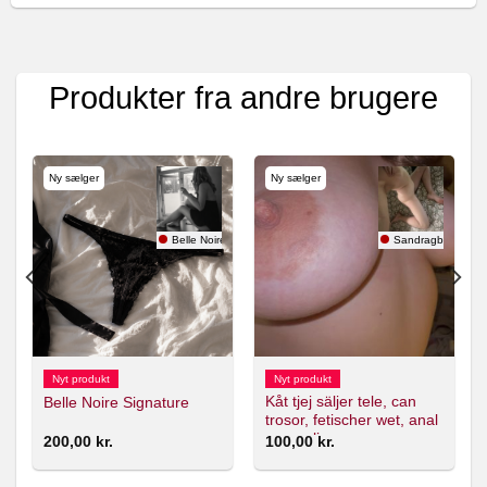
Produkter fra andre brugere
Ny sælger
Ny sælger
Belle Noire
Sandragbg93
Nyt produkt
Nyt produkt
Kåt tjej säljer tele, can
Belle Noire Signature
trosor, fetischer wet, anal
mm online
200,00
kr.
100,00
kr.