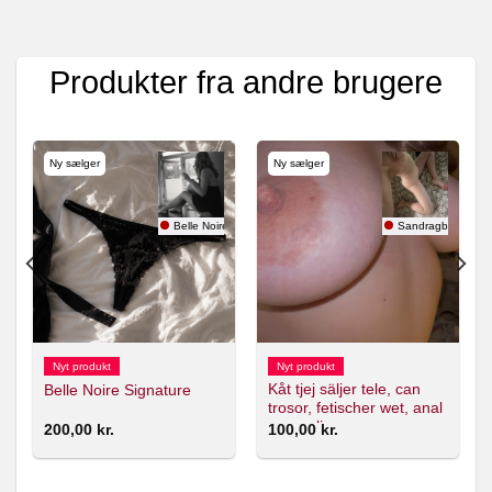
Produkter fra andre brugere
Ny sælger
Ny sælger
Belle Noire
Sandragbg93
Nyt produkt
Nyt produkt
Kåt tjej säljer tele, can
Belle Noire Signature
trosor, fetischer wet, anal
mm online
200,00
kr.
100,00
kr.