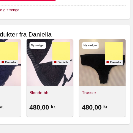
e g strenge
dukter fra Daniella
Ny sælger
Ny sælger
Daniella
Daniella
Daniella
Blonde bh
Trusser
480,00
480,00
kr.
kr.
kr.