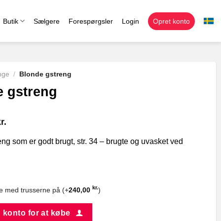
Butik
Sælgere
Forespørgsler
Login
Opret konto
nge
/
Blonde gstreng
 gstreng
r.
ng som er godt brugt, str. 34 – brugte og uvasket ved
kr.
e med trusserne på (+
240,00
)
 konto for at købe