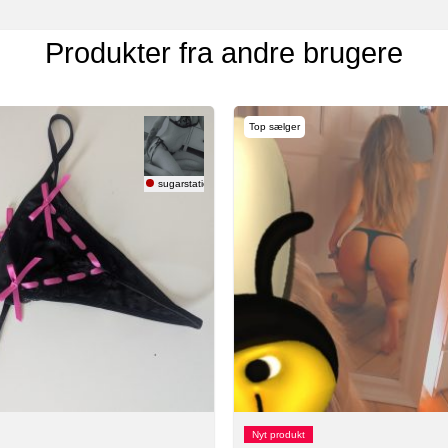
Produkter fra andre brugere
Top sælger
sugarstatic
Nyt produkt