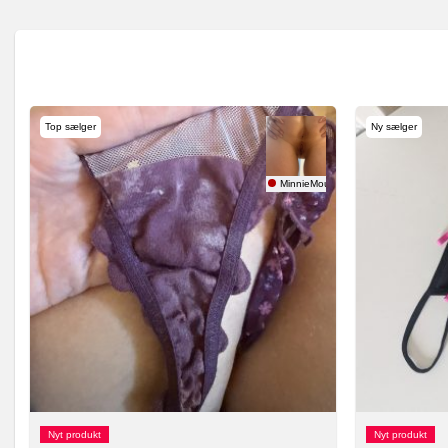
Top sælger
Ny sælger
MinnieMouse
Nyt produkt
Nyt produkt