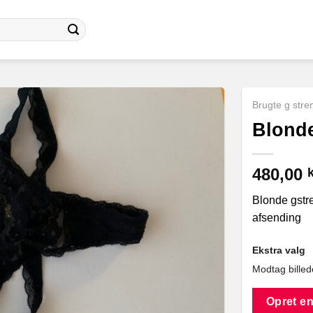
Brugte g stre
Blonde
480,00
k
Blonde gstre
afsending
Ekstra valg
Modtag billed
Opret en