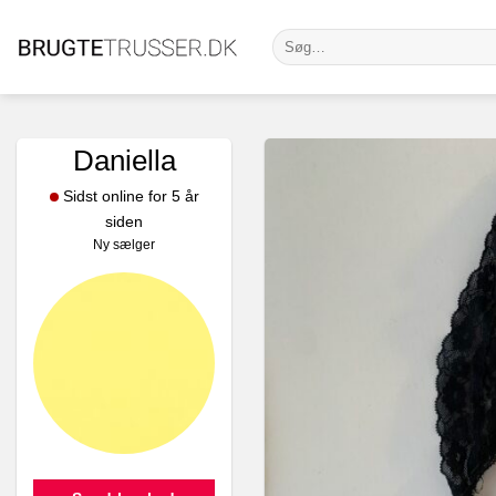
Fortsæt
Søg
til
efter:
indhold
Daniella
Sidst online for 5 år
siden
Ny sælger