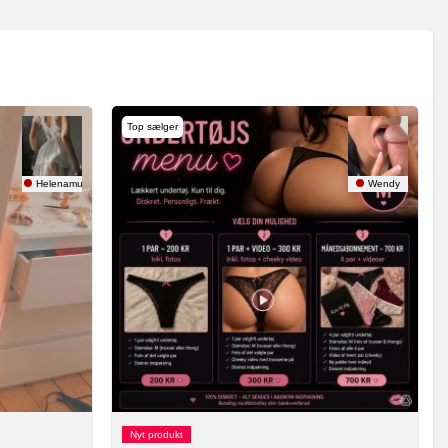
Top sælger
Helenamusse
Wendy
Nyt produkt